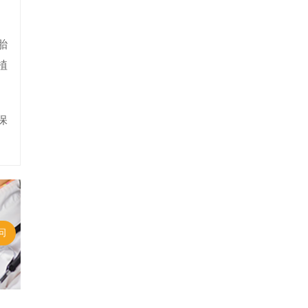
胎
植
保
问