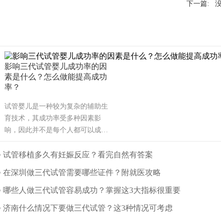
下一篇: 
影响三代试管婴儿成功率的因
素是什么？怎么做能提高成功
率？
试管婴儿是一种较为复杂的辅助生
育技术，其成功率受多种因素影
响，因此并不是每个人都可以成
功。可能也是需要几次才能成功，
也有可能有些人做试管婴儿不能成
试管移植多久有妊娠反应？看完自然有答案
功。那么影响试管婴儿成功率的主
在深圳做三代试管需要哪些证件？附就医攻略
要因素有哪些呢？（如果还想了解
更多的试管婴儿流程、费用、成功
哪些人做三代试管容易成功？掌握这3大指标很重要
率，可点击在线咨询，询问专业顾
济南什么情况下要做三代试管？这3种情况可考虑
问，解决相关问题）