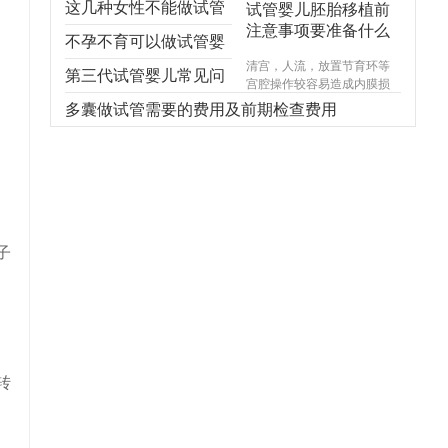
这几种女性不能做试管
试管婴儿胚胎移植前
注意事项要准备什么
婴儿，不能！不能！不
不孕不育可以做试管婴
清宫，人流，放置节育环等
能！
儿吗？
第三代试管婴儿常见问
宫腔操作较容易造成内膜损
伤，使基底层受损，造成宫
题，你想知道的都在
多囊做试管需要的费用及前期检查费用
腔内形成粘连，宫腔形态异
常，宫内炎症感染试管婴儿
这！
费用，引起内膜生长受限，
尤其千万不能在意外怀孕后
选择不正规的医院进行人
流，不规范的手术操作很可
能对内膜造成不可逆损伤，
甚至导致终身不孕。
子
转