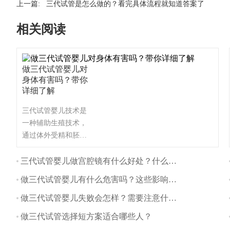
上一篇:
三代试管是怎么做的？看完具体流程就知道答案了
相关阅读
做三代试管婴儿对
身体有害吗？带你
详细了解
三代试管婴儿技术是
一种辅助生殖技术，
通过体外受精和胚胎
植入的方式帮助不孕
不育夫妇生育。与自
三代试管婴儿做宫腔镜有什么好处？什么时间做最好？
然怀孕相比，三代试
做三代试管婴儿有什么危害吗？这些影响要注意
管婴儿对身体的影响
主要体现在以下几个
做三代试管婴儿失败会怎样？需要注意什么？
方面：
做三代试管选择短方案适合哪些人？