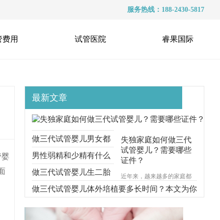
服务热线：188-2430-5817
管费用
试管医院
睿果国际
最新文章
做三代试管婴儿男女都
失独家庭如何做三代
试管婴儿？需要哪些
要准备什么？本文跟你
男性弱精和少精有什么
管婴
证件？
面
说明一切
区别？能不能做三代试
做三代试管婴儿生二胎
近年来，越来越多的家庭都
遭受着失去孩子的痛苦，对
管？
要考虑什么问题？本文
做三代试管婴儿体外培植要多长时间？本文为你
于失独家庭的来说，再生育
一个孩子无疑是一种最好的
给你解释清楚
步步分解
安慰方式。那么，失独家庭