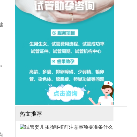
想做三代试管可行吗？需要
哪些手续？（如果还想了解
更多的试管婴儿流程、费
用、成功率，可点击在线咨
询，询问专业顾问，解决相
建
关问题）
低。
热文推荐
有