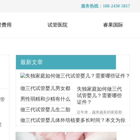
服务热线：188-2430-5817
管费用
试管医院
睿果国际
最新文章
做三代试管婴儿男女都
失独家庭如何做三代
试管婴儿？需要哪些
要准备什么？本文跟你
男性弱精和少精有什么
家带
证件？
说明一切
区别？能不能做三代试
做三代试管婴儿生二胎
近年来，越来越多的家庭都
遭受着失去孩子的痛苦，对
管？
要考虑什么问题？本文
做三代试管婴儿体外培植要多长时间？本文为你
于失独家庭的来说，再生育
发
一个孩子无疑是一种最好的
给你解释清楚
步步分解
安慰方式。那么，失独家庭