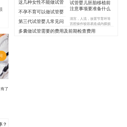
这几种女性不能做试管
试管婴儿胚胎移植前
注意事项要准备什么
顾
婴儿，不能！不能！不
不孕不育可以做试管婴
清宫，人流，放置节育环等
能！
儿吗？
第三代试管婴儿常见问
宫腔操作较容易造成内膜损
伤，使基底层受损，造成宫
题，你想知道的都在
多囊做试管需要的费用及前期检查费用
腔内形成粘连，宫腔形态异
常，宫内炎症感染试管婴儿
这！
费用，引起内膜生长受限，
尤其千万不能在意外怀孕后
选择不正规的医院进行人
问
流，不规范的手术操作很可
能对内膜造成不可逆损伤，
甚至导致终身不孕。
没有了