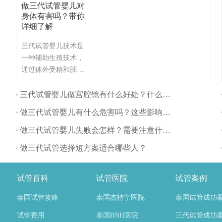
做三代试管婴儿对
身体有害吗？带你
详细了解
三代试管婴儿技术是
一种辅助生殖技术，
通过体外受精和胚胎
植入的方式帮助不孕
不育夫妇生育。与自
三代试管婴儿做宫腔镜有什么好处？什么时间做最好？
然怀孕相比，三代试
做三代试管婴儿有什么危害吗？这些影响要注意
管婴儿对身体的影响
主要体现在以下几个
做三代试管婴儿失败会怎样？需要注意什么？
方面：
做三代试管选择短方案适合哪些人？
试管百科
试管医院
试管案例
泰国试管攻略
泰国杰特宁医院
泰国试管成功
试管费用
泰国BNH医院
三代试管成功