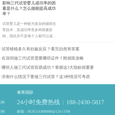
影响三代试管婴儿成功率的因
素是什么？怎么做能提高成功
率？
试管婴儿是一种较为复杂的辅助生
育技术，其成功率受多种因素影
响，因此并不是每个人都可以成
功。可能也是需要几次才能成功，
也有可能有些人做试管婴儿不能成
试管移植多久有妊娠反应？看完自然有答案
功。那么影响试管婴儿成功率的主
在深圳做三代试管需要哪些证件？附就医攻略
要因素有哪些呢？（如果还想了解
更多的试管婴儿流程、费用、成功
哪些人做三代试管容易成功？掌握这3大指标很重要
率，可点击在线咨询，询问专业顾
济南什么情况下要做三代试管？这3种情况可考虑
问，解决相关问题）
睿果国际
24小时免费热线：188-2430-5817
案例
案例
邮箱：RUIGUO888888@126.COM