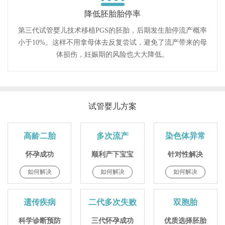
降低胚胎胎停率
第三代试管婴儿技术移植PGS的胚胎，后期发生胎停流产概率
小于10%。这样不用拿母体去反复尝试，避免了流产带来的母
体损伤，妊娠期的风险也大大降低。
试管婴儿方案
高龄二胎
多次流产
染色体异常
怀孕成功
顺利产下宝宝
针对性解决
如何解决
如何解决
如何解决
遗传疾病
二代多次失败
双胞胎
科学诊断预防
三代怀孕成功
优质选择胚胎