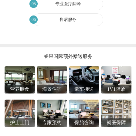
05
专业医疗翻译
06
售后服务
睿果国际额外赠送服务
营养膳食
海景住宿
豪车接送
1V1陪诊
护士上门
专家预约
保胎咨询
就医保障