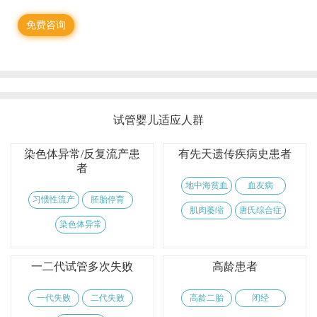
免费咨询
试管婴儿适应人群
染色体异常/反复流产患
有先天遗传疾病史患者
者
地中海贫血
血友病
习惯性流产
胚胎停育
肌肉萎缩
唐氏综合症
染色体异常
一二代试管多次失败
高龄患者
一代失败
二代失败
高龄二胎
闭经