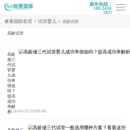
服务热线：
188-2430-
5817
首页
睿果国际首页
试管婴儿
高龄试管
试管项目
高龄试管
试管百科
高龄
试管费用
做三
代试
试管医院
管婴
儿成
睿果国际
功率
很低
吗？
提高
成功
率解
2024-04-10 10:06:40
析