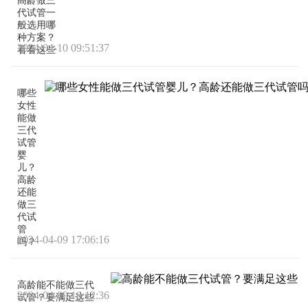
高龄做三
代试管一
般选用哪
种方案？
2024-04-10 09:51:37
看看这些
哪些
女性
能做
三代
试管
婴
儿？
高龄
还能
做三
代试
管
2024-04-09 17:06:16
吗？
高龄能不能做三代
2024-04-09 16:12:36
试管？要满足这些