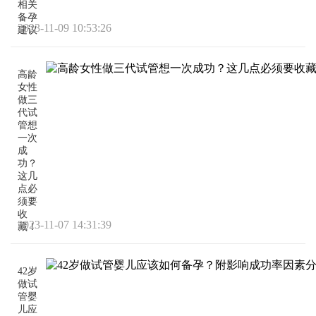
相关
备孕
2023-11-09 10:53:26
建议
高龄
女性
做三
代试
管想
一次
成
功？
这几
点必
须要
收
2023-11-07 14:31:39
藏！
42岁
做试
管婴
儿应