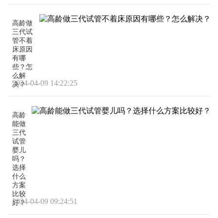
高龄做
三代试
管不着
床原因
有哪
些？怎
么解
2024-04-09 14:22:25
决？
高龄
能做
三代
试管
婴儿
吗？
选择
什么
方案
比较
2024-04-09 09:24:51
好？