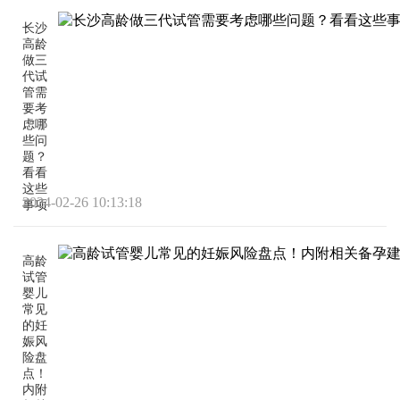
长沙
高龄
做三
代试
管需
要考
虑哪
些问
题？
看看
这些
2024-02-26 10:13:18
事项
高龄
试管
婴儿
常见
的妊
娠风
险盘
点！
内附