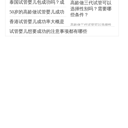
泰国试管婴儿包成功吗？成
高龄做三代试管可以
选择性别吗？需要哪
功率多少？
50岁的高龄做试管婴儿成功
些条件？
率高吗
香港试管婴儿成功率大概是
高龄做三代试管可以选择性
别吗？随着试管婴儿技术的
什么情况
试管婴儿想要成功的注意事项都有哪些
发展，我们发现身边更多的
高龄人成功怀上了宝宝。随
着三胞胎的开放，越来越多
的人想了解试管婴儿技术。