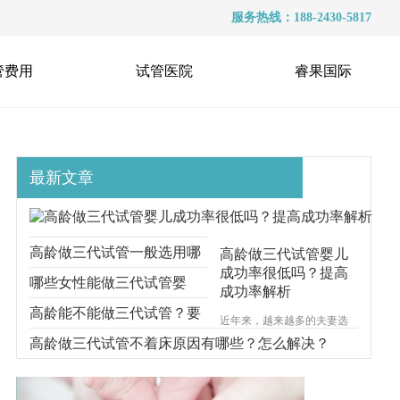
服务热线：188-2430-5817
管费用
试管医院
睿果国际
最新文章
高龄做三代试管一般选用哪
高龄做三代试管婴儿
成功率很低吗？提高
种方案？看看这些
哪些女性能做三代试管婴
成功率解析
儿？高龄还能做三代试管
高龄能不能做三代试管？要
近年来，越来越多的夫妻选
择通过试管婴儿技术来实现
吗？
满足这些
高龄做三代试管不着床原因有哪些？怎么解决？
生育梦想，但是许多人对于
试管婴儿的成功率存在许多
疑虑和担忧。那么高龄女性