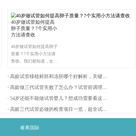
40岁做试管如何提高
卵子质量？7个实用小
方法请查收
40岁做试管如何提高卵子
质量？7个实用小方法请
查收。我们都知道，女性
在24-29岁之间生育孩子是
较佳的时间段，但随着年
高龄试管移植鲜胚和冻胚哪个好解析，关键看身体状态
龄的增长，女性的生殖能
高龄做三代试管失败了怎么办？试管前调理很重要！
力会逐渐的下降，怀孕也
会变得比较困难。所以有
54岁还能不能做试管婴儿？想成功需要看这些指标
不少高龄女性想通过试管
高龄三代试管必做的检查项目一览，超全试管攻略速看
婴儿来助孕，那么，40岁
的女性做试管应该如何提
高卵子质量呢？
睿果国际