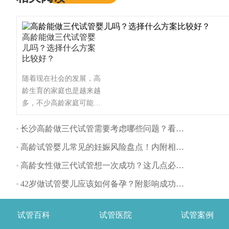
高龄能做三代试管婴
儿吗？选择什么方案
比较好？
随着现在社会的发展，高
龄生育的家庭也是越来越
多，不少高龄家庭可能会
面临着不孕不育等问题，
这时想通过试管婴儿技术
长沙高龄做三代试管需要考虑哪些问题？看看这些事项
来实现生育梦，也有患者
高龄试管婴儿常见的妊娠风险盘点！内附相关备孕建议
要问高龄做试管婴儿都适
合什么方案？这里为大家
高龄女性做三代试管想一次成功？这几点必须要收藏！
带来详细盘点！（如果还
42岁做试管婴儿应该如何备孕？附影响成功率因素分享
想了解更多的试管婴儿流
程、费用、成功率，可点
击在线咨询，询问专业顾
试管百科
试管医院
试管案例
问，解决相关问题）