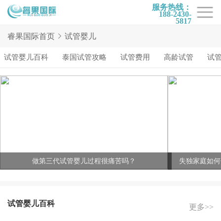
服务热线：
188-2430-
5817
首页
睿果国际首页
试管婴儿
试管项目
试管婴儿百科
泰国试管攻略
试管费用
高龄试管
试
试管百科
试管费用
试管医院
睿果国际
做第三代试管婴儿过程很痛苦吗？
失独家庭如何
试管婴儿百科
更多>>