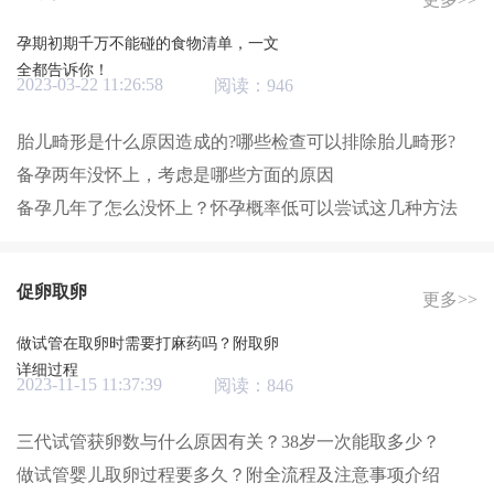
孕期初期千万不能碰的食物清单，一文
全都告诉你！
2023-03-22 11:26:58
阅读：946
胎儿畸形是什么原因造成的?哪些检查可以排除胎儿畸形?
备孕两年没怀上，考虑是哪些方面的原因
备孕几年了怎么没怀上？怀孕概率低可以尝试这几种方法
促卵取卵
更多>>
做试管在取卵时需要打麻药吗？附取卵
详细过程
2023-11-15 11:37:39
阅读：846
三代试管获卵数与什么原因有关？38岁一次能取多少？
做试管婴儿取卵过程要多久？附全流程及注意事项介绍