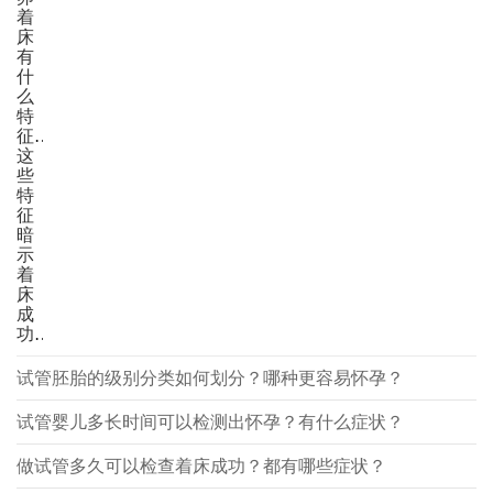
着
床
有
什
么
特
征？
这
些
特
征
暗
示
着
床
成
功！
试管胚胎的级别分类如何划分？哪种更容易怀孕？
试管婴儿多长时间可以检测出怀孕？有什么症状？
做试管多久可以检查着床成功？都有哪些症状？