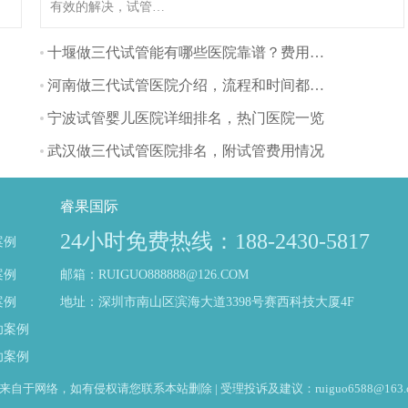
有效的解决，试管婴
儿技术作为一种常见
的辅助生殖技术，被
十堰做三代试管能有哪些医院靠谱？费用方面多吗？
越来越多的夫妇所接
河南做三代试管医院介绍，流程和时间都是怎样的
受。那么福建有哪些
比较好的三代试管医
宁波试管婴儿医院详细排名，热门医院一览
院呢？让我们一起看
武汉做三代试管医院排名，附试管费用情况
看吧！（如果还想了
解更多的试管婴儿流
程、费用、成功率，
睿果国际
可点击在线咨询，询
24小时免费热线：188-2430-5817
案例
问专业顾问，解决相
关问题）
案例
邮箱：RUIGUO888888@126.COM
案例
地址：深圳市南山区滨海大道3398号赛西科技大厦4F
功案例
功案例
于网络，如有侵权请您联系本站删除 | 受理投诉及建议：ruiguo6588@163.c