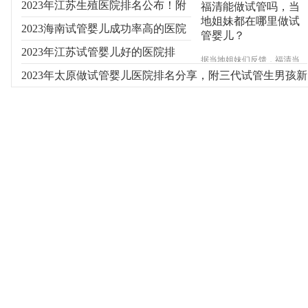
2023年江苏生殖医院排名公布！附
福清能做试管吗，当
地姐妹都在哪里做试
费用及成功率参考
2023海南试管婴儿成功率高的医院
管婴儿？
有哪些？
2023年江苏试管婴儿好的医院排
据当地姐妹们反馈，福清当
地并不能做试管婴儿，大多
名！附新排名参考
2023年太原做试管婴儿医院排名分享，附三代试管生男孩新
数需要做试管辅助受孕的往
往会选择到福州其次是厦
费用
门，确实福建省内能做试管
婴儿的医院大多集中在福州
和厦门，具体信息睿果健康
专家来为您介绍。