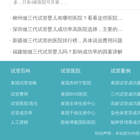
多，只有4家医院可开展，这
些医院都可开展第一、第二
代试管婴儿技术，甘肃不孕
柳州做三代试管婴儿有哪些医院？看看这些医院排名
不育患者一般可选择前往兰
深圳做三代试管婴儿成功率高医院选择，主要的流程有哪些？
州开展试管婴儿技术，这里
为大家整理甘肃试管医院名
新疆做三代试管的医院排行榜，具体说说费用问题
单！（如果还想了解更多的
福建能做三代试管婴儿吗？影响成功率的因素讲解
试管婴儿流程、费用、成功
率，可点击在线咨询，询问
专业顾问，解决相关问题）
试管百科
试管医院
试管案例
泰国试管攻略
泰国杰特宁医院
泰国试管成功
试管费用
泰国BNH医院
三代试管成功
试管医院/医生
泰国全球生殖中心
高龄试管成功
试管成功率
泰国千禧生殖中心
染色体变异成
人工授精
慈铭博鳌国际医院
输卵管堵塞成
特别声明：本站部分内容来自