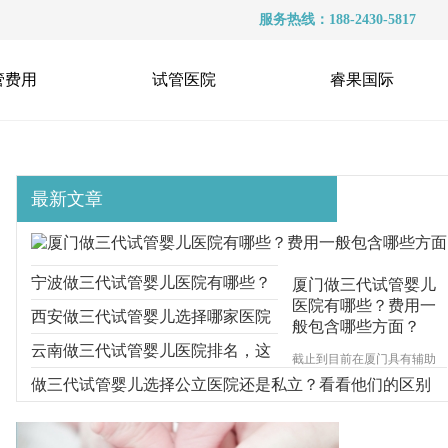
服务热线：188-2430-5817
管费用
试管医院
睿果国际
最新文章
宁波做三代试管婴儿医院有哪些？
厦门做三代试管婴儿
医院有哪些？费用一
选择医院时要多看什么？
西安做三代试管婴儿选择哪家医院
般包含哪些方面？
好？医院的收费情况如何？
云南做三代试管婴儿医院排名，这
截止到目前在厦门具有辅助
生殖技术资质的试管婴儿医
三家医院都可以
做三代试管婴儿选择公立医院还是私立？看看他们的区别
院一共有4家，分别为厦门的
市妇幼保健院、陆军第73集
团军医院、厦门大学附属第-