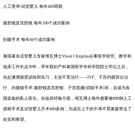
人工受孕/试管婴儿 每年400周期
腹腔镜及宫腔镜 每年100个成功案例
剖腹手术 每年60个成功案例
泰国著名试管婴儿专家维瓦博士Viwat Chinpilas从事医学研究、教学和
临床工作长达30年，早年获妇产科泰国医学专科学院院士学位之后，
先赴澳洲接受训练和实习，主攻不育治疗——IVF、子宫内膜异位治
疗、内窥镜手术-腹腔镜及宫腔镜、子宫肌瘤(切除手术)等，后成为各
国皇族的私人医生。在临床经验方面，维瓦博士每年都要做800例人工
授精手术及试管婴儿手术400多例，为成百上千的不孕不育家庭带去了
欢笑和希望。