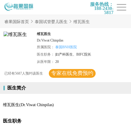
服务热线：
188-2430-
5817
首页
睿果国际首页
泰国试管婴儿医生
维瓦医生
试管项目
维瓦医生
Dr.Viwat Chinpilas
试管百科
所属医院：
泰国BNH医院
医生职务：
妇产科医生、BIFC院长
试管费用
从医年限：
20
试管医院
专家在线免费预约
已经有5687人预约该医生
睿果国际
医生简介
维瓦医生(Dr.Viwat Chinpilas)
医生职务