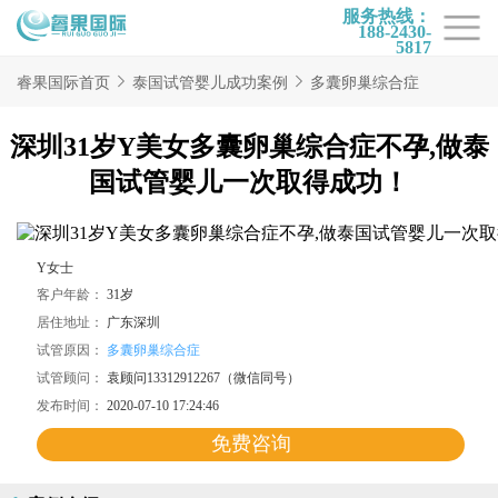
服务热线：
188-2430-
5817
首页
睿果国际首页
泰国试管婴儿成功案例
多囊卵巢综合症
试管项目
深圳31岁Y美女多囊卵巢综合症不孕,做泰
试管百科
国试管婴儿一次取得成功！
试管费用
试管医院
Y女士
客户年龄：
31岁
睿果国际
居住地址：
广东深圳
试管原因：
多囊卵巢综合症
试管顾问：
袁顾问13312912267（微信同号）
发布时间：
2020-07-10 17:24:46
免费咨询