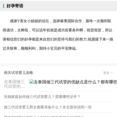
好孕寄语
感谢Y美女小姐姐的信任，选择睿果国际合作，最终一次顺利取
得成功，太棒啦，可以说年轻就是成功首要条件啊，祝贺祝贺，所以
请相信您们的好孕都是来自您们的坚持与我们的努力;祝愿接下来一路
过关斩将，顺顺利利，期待小宝贝的平安降临。
相关试管婴儿攻略
更多>>
去泰国做三
代试管的优
缺点是什
么？都有哪
失独家庭如何做三代试管婴儿？需要哪些证件？
些
做三代试管婴儿男女都要准备什么？本文跟你说明一切