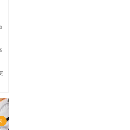
治
高
更
问