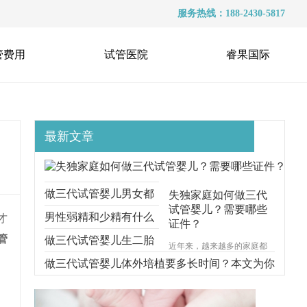
服务热线：188-2430-5817
管费用
试管医院
睿果国际
最新文章
做三代试管婴儿男女都
失独家庭如何做三代
试管婴儿？需要哪些
要准备什么？本文跟你
男性弱精和少精有什么
才
证件？
管
说明一切
区别？能不能做三代试
做三代试管婴儿生二胎
近年来，越来越多的家庭都
遭受着失去孩子的痛苦，对
管？
要考虑什么问题？本文
做三代试管婴儿体外培植要多长时间？本文为你
于失独家庭的来说，再生育
一个孩子无疑是一种最好的
给你解释清楚
步步分解
安慰方式。那么，失独家庭