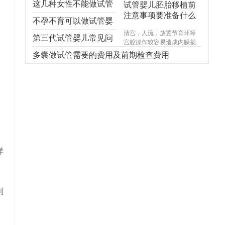
这几种女性不能做试管
试管婴儿胚胎移植前
注意事项要准备什么
婴儿，不能！不能！不
不孕不育可以做试管婴
清宫，人流，放置节育环等
能！
儿吗？
第三代试管婴儿常见问
宫腔操作较容易造成内膜损
伤，使基底层受损，造成宫
题，你想知道的都在
多囊做试管需要的费用及前期检查费用
腔内形成粘连，宫腔形态异
常，宫内炎症感染试管婴儿
这！
费用，引起内膜生长受限，
尤其千万不能在意外怀孕后
选择不正规的医院进行人
流，不规范的手术操作很可
能对内膜造成不可逆损伤，
甚至导致终身不孕。
样
到