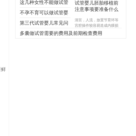
这几种女性不能做试管
试管婴儿胚胎移植前
注意事项要准备什么
婴儿，不能！不能！不
不孕不育可以做试管婴
清宫，人流，放置节育环等
能！
儿吗？
第三代试管婴儿常见问
宫腔操作较容易造成内膜损
伤，使基底层受损，造成宫
题，你想知道的都在
多囊做试管需要的费用及前期检查费用
腔内形成粘连，宫腔形态异
常，宫内炎症感染试管婴儿
这！
费用，引起内膜生长受限，
尤其千万不能在意外怀孕后
选择不正规的医院进行人
流，不规范的手术操作很可
新鲜
能对内膜造成不可逆损伤，
甚至导致终身不孕。