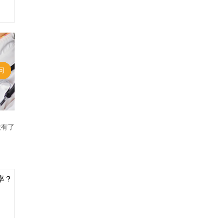
问
没有了