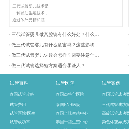
三代试管婴儿技术是
一种辅助生殖技术，
通过体外受精和胚胎
植入的方式帮助不孕
不育夫妇生育。与自
三代试管婴儿做宫腔镜有什么好处？什么时间做最好？
然怀孕相比，三代试
做三代试管婴儿有什么危害吗？这些影响要注意
管婴儿对身体的影响
主要体现在以下几个
做三代试管婴儿失败会怎样？需要注意什么？
方面：
做三代试管选择短方案适合哪些人？
试管百科
试管医院
试管案例
泰国试管攻略
泰国杰特宁医院
泰国试管成功
试管费用
泰国BNH医院
三代试管成功
试管医院/医生
泰国全球生殖中心
高龄试管成功
试管成功率
泰国千禧生殖中心
染色体变异成