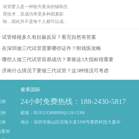
试管婴儿是一种较为复杂的辅助生
育技术，其成功率受多种因素影
响，因此并不是每个人都可以成
功。可能也是需要几次才能成功，
也有可能有些人做试管婴儿不能成
试管移植多久有妊娠反应？看完自然有答案
功。那么影响试管婴儿成功率的主
在深圳做三代试管需要哪些证件？附就医攻略
要因素有哪些呢？（如果还想了解
更多的试管婴儿流程、费用、成功
哪些人做三代试管容易成功？掌握这3大指标很重要
率，可点击在线咨询，询问专业顾
济南什么情况下要做三代试管？这3种情况可考虑
问，解决相关问题）
睿果国际
24小时免费热线：188-2430-5817
案例
案例
邮箱：RUIGUO888888@126.COM
案例
地址：深圳市南山区滨海大道3398号赛西科技大厦4F
功案例