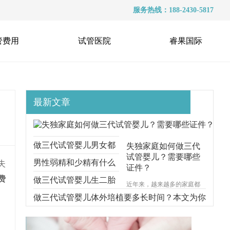
服务热线：188-2430-5817
管费用
试管医院
睿果国际
最新文章
做三代试管婴儿男女都
失独家庭如何做三代
试管婴儿？需要哪些
要准备什么？本文跟你
男性弱精和少精有什么
失
证件？
费
说明一切
区别？能不能做三代试
做三代试管婴儿生二胎
近年来，越来越多的家庭都
遭受着失去孩子的痛苦，对
管？
要考虑什么问题？本文
做三代试管婴儿体外培植要多长时间？本文为你
于失独家庭的来说，再生育
一个孩子无疑是一种最好的
给你解释清楚
步步分解
安慰方式。那么，失独家庭