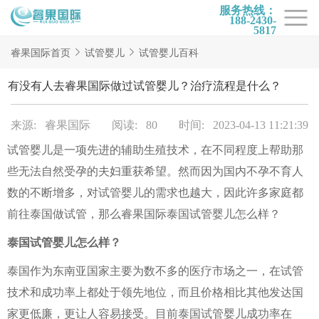
服务热线：
188-2430-
5817
首页
睿果国际首页
试管婴儿
试管婴儿百科
试管项目
有没有人去睿果国际做过试管婴儿？治疗流程是什么？
试管百科
来源: 睿果国际
阅读: 80
时间: 2023-04-13 11:21:39
试管费用
试管婴儿是一项先进的辅助生殖技术，在不同程度上帮助那
试管医院
些无法自然受孕的夫妇重获希望。然而因为国内不孕不育人
睿果国际
数的不断增多，对试管婴儿的需求也越大，因此许多家庭都
前往泰国做试管，那么睿果国际泰国试管婴儿怎么样？
泰国试管婴儿怎么样？
泰国作为东南亚国家主要为数不多的医疗市场之一，在试管
技术和成功率上都处于领先地位，而且价格相比其他发达国
家更低廉，更让人容易接受。目前泰国试管婴儿成功率在