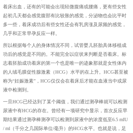
着床出血，还有的可能会出现轻微腹痛或腰痛，更有些女性
起初几天都会感觉腹部有比较胀的感觉，分泌物也会比平时
多一些，着床成功后有些女性还会有乳房涨及尿频的感觉，
几乎和正常早孕反应一样。
所以根据每个人的身体情况不同，试管婴儿胚胎具体移植成
功后的感觉是不同的。不能完全以症状来判断是否着床。标
志着胚胎成功着床的第一个也是唯一的迹象那就是女性体内
的人绒毛膜促性腺激素（HCG）水平的在上升。HCG甚至被
称为“妊娠激素”，HCG仅仅会在着床后才能在血液当中或尿
液中检测到。
一旦HCG已经达到了某个阈值，我们通过测孕棒就可以检测
尿液中有HCG的存在。曾经有一项研究中显示，首次反应早
期结果通过测孕棒测孕可以检测到尿液中的浓度低至6.5 mIU
/ ml（千分之几国际单位/毫升）的HCG水平。也就是说，足