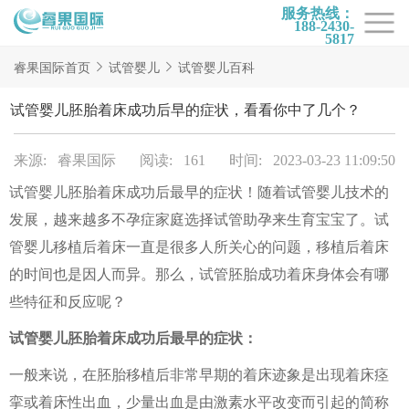
服务热线：
188-2430-
5817
首页
睿果国际首页
试管婴儿
试管婴儿百科
试管项目
试管婴儿胚胎着床成功后早的症状，看看你中了几个？
试管百科
来源: 睿果国际
阅读: 161
时间: 2023-03-23 11:09:50
试管费用
试管婴儿胚胎着床成功后最早的症状！随着试管婴儿技术的
试管医院
发展，越来越多不孕症家庭选择试管助孕来生育宝宝了。试
睿果国际
管婴儿移植后着床一直是很多人所关心的问题，移植后着床
的时间也是因人而异。那么，试管胚胎成功着床身体会有哪
些特征和反应呢？
试管婴儿胚胎着床成功后最早的症状：
一般来说，在胚胎移植后非常早期的着床迹象是出现着床痉
挛或着床性出血，少量出血是由激素水平改变而引起的简称