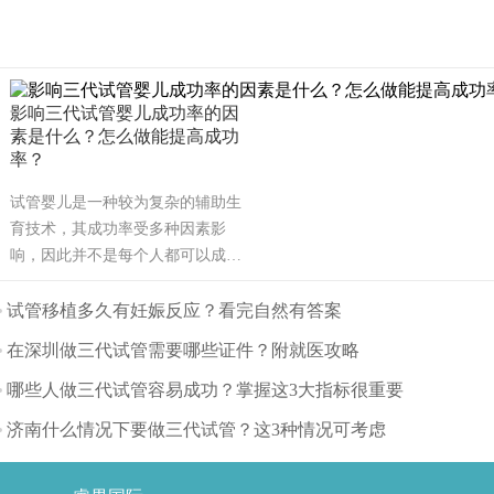
影响三代试管婴儿成功率的因
素是什么？怎么做能提高成功
率？
试管婴儿是一种较为复杂的辅助生
育技术，其成功率受多种因素影
响，因此并不是每个人都可以成
功。可能也是需要几次才能成功，
也有可能有些人做试管婴儿不能成
试管移植多久有妊娠反应？看完自然有答案
功。那么影响试管婴儿成功率的主
在深圳做三代试管需要哪些证件？附就医攻略
要因素有哪些呢？（如果还想了解
更多的试管婴儿流程、费用、成功
哪些人做三代试管容易成功？掌握这3大指标很重要
率，可点击在线咨询，询问专业顾
济南什么情况下要做三代试管？这3种情况可考虑
问，解决相关问题）