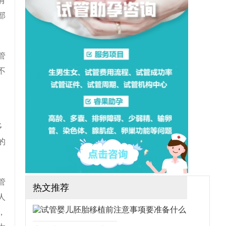
有
想做三代试管可行吗？需要
哪些手续？（如果还想了解
部
更多的试管婴儿流程、费
用、成功率，可点击在线咨
询，询问专业顾问，解决相
关问题）
管
不
多
的
管
热文推荐
人
，