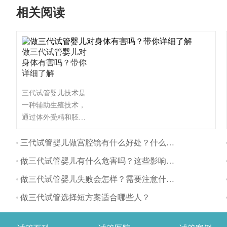
相关阅读
做三代试管婴儿对
身体有害吗？带你
详细了解
三代试管婴儿技术是
一种辅助生殖技术，
通过体外受精和胚胎
植入的方式帮助不孕
不育夫妇生育。与自
三代试管婴儿做宫腔镜有什么好处？什么时间做最好？
然怀孕相比，三代试
做三代试管婴儿有什么危害吗？这些影响要注意
管婴儿对身体的影响
主要体现在以下几个
做三代试管婴儿失败会怎样？需要注意什么？
方面：
做三代试管选择短方案适合哪些人？