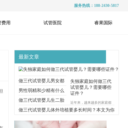
服务热线：188-2430-5817
管费用
试管医院
睿果国际
最新文章
做三代试管婴儿男女都
失独家庭如何做三代
试管婴儿？需要哪些
要准备什么？本文跟你
男性弱精和少精有什么
但
证件？
说明一切
区别？能不能做三代试
做三代试管婴儿生二胎
近年来，越来越多的家庭都
遭受着失去孩子的痛苦，对
管？
要考虑什么问题？本文
做三代试管婴儿体外培植要多长时间？本文为你
于失独家庭的来说，再生育
一个孩子无疑是一种最好的
给你解释清楚
步步分解
安慰方式。那么，失独家庭