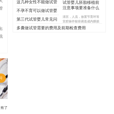
大
这几种女性不能做试管
试管婴儿胚胎移植前
注意事项要准备什么
管
婴儿，不能！不能！不
不孕不育可以做试管婴
清宫，人流，放置节育环等
能！
儿吗？
第三代试管婴儿常见问
宫腔操作较容易造成内膜损
伤，使基底层受损，造成宫
题，你想知道的都在
多囊做试管需要的费用及前期检查费用
出
腔内形成粘连，宫腔形态异
常，宫内炎症感染试管婴儿
说
这！
费用，引起内膜生长受限，
尤其千万不能在意外怀孕后
选择不正规的医院进行人
流，不规范的手术操作很可
能对内膜造成不可逆损伤，
甚至导致终身不孕。
问
没有了