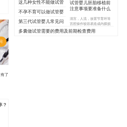
这几种女性不能做试管
试管婴儿胚胎移植前
注意事项要准备什么
婴儿，不能！不能！不
不孕不育可以做试管婴
清宫，人流，放置节育环等
能！
儿吗？
第三代试管婴儿常见问
宫腔操作较容易造成内膜损
伤，使基底层受损，造成宫
题，你想知道的都在
多囊做试管需要的费用及前期检查费用
腔内形成粘连，宫腔形态异
常，宫内炎症感染试管婴儿
这！
问
费用，引起内膜生长受限，
尤其千万不能在意外怀孕后
选择不正规的医院进行人
流，不规范的手术操作很可
能对内膜造成不可逆损伤，
甚至导致终身不孕。
没有了