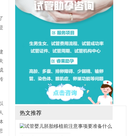
想做三代试管可行吗？需要
哪些手续？（如果还想了解
更多的试管婴儿流程、费
用、成功率，可点击在线咨
了
询，询问专业顾问，解决相
是
关问题）
建
夫
成
传
以
人
热文推荐
体
想