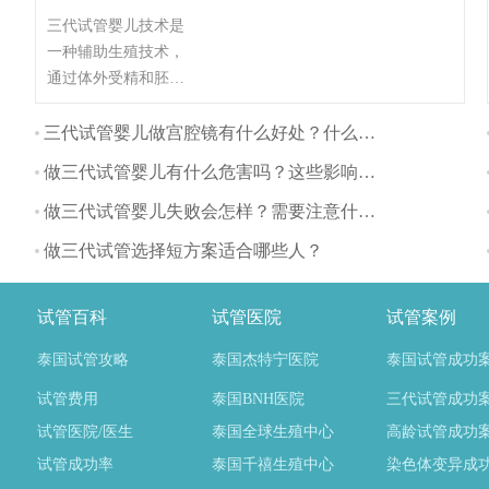
三代试管婴儿技术是
一种辅助生殖技术，
通过体外受精和胚胎
植入的方式帮助不孕
不育夫妇生育。与自
三代试管婴儿做宫腔镜有什么好处？什么时间做最好？
然怀孕相比，三代试
做三代试管婴儿有什么危害吗？这些影响要注意
管婴儿对身体的影响
主要体现在以下几个
做三代试管婴儿失败会怎样？需要注意什么？
方面：
做三代试管选择短方案适合哪些人？
试管百科
试管医院
试管案例
泰国试管攻略
泰国杰特宁医院
泰国试管成功
试管费用
泰国BNH医院
三代试管成功
试管医院/医生
泰国全球生殖中心
高龄试管成功
试管成功率
泰国千禧生殖中心
染色体变异成