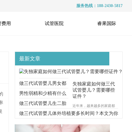
服务热线：188-2430-5817
管费用
试管医院
睿果国际
最新文章
做三代试管婴儿男女都
失独家庭如何做三代
试管婴儿？需要哪些
要准备什么？本文跟你
男性弱精和少精有什么
的
证件？
率
说明一切
区别？能不能做三代试
做三代试管婴儿生二胎
近年来，越来越多的家庭都
果
遭受着失去孩子的痛苦，对
管？
要考虑什么问题？本文
做三代试管婴儿体外培植要多长时间？本文为你
于失独家庭的来说，再生育
一个孩子无疑是一种最好的
给你解释清楚
步步分解
安慰方式。那么，失独家庭