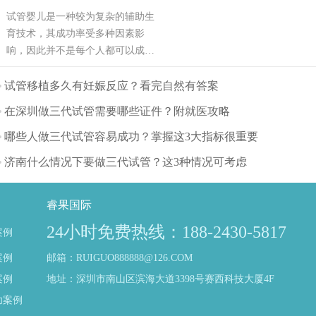
试管婴儿是一种较为复杂的辅助生
育技术，其成功率受多种因素影
响，因此并不是每个人都可以成
功。可能也是需要几次才能成功，
也有可能有些人做试管婴儿不能成
试管移植多久有妊娠反应？看完自然有答案
功。那么影响试管婴儿成功率的主
在深圳做三代试管需要哪些证件？附就医攻略
要因素有哪些呢？（如果还想了解
更多的试管婴儿流程、费用、成功
哪些人做三代试管容易成功？掌握这3大指标很重要
率，可点击在线咨询，询问专业顾
济南什么情况下要做三代试管？这3种情况可考虑
问，解决相关问题）
睿果国际
24小时免费热线：188-2430-5817
案例
案例
邮箱：RUIGUO888888@126.COM
案例
地址：深圳市南山区滨海大道3398号赛西科技大厦4F
功案例