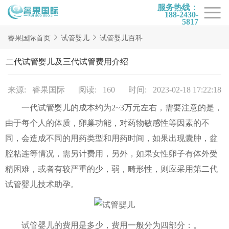
服务热线：
188-2430-
5817
首页
睿果国际首页
试管婴儿
试管婴儿百科
试管项目
二代试管婴儿及三代试管费用介绍
试管百科
来源: 睿果国际
阅读: 160
时间: 2023-02-18 17:22:18
试管费用
一代试管婴儿的成本约为2~3万元左右，需要注意的是，
试管医院
由于每个人的体质，卵巢功能，对药物敏感性等因素的不
睿果国际
同，会造成不同的用药类型和用药时间，如果出现囊肿，盆
腔粘连等情况，需另计费用，另外，如果女性卵子有体外受
精困难，或者有较严重的少，弱，畸形性，则应采用第二代
试管婴儿技术助孕。
试管婴儿的费用是多少，费用一般分为四部分：。