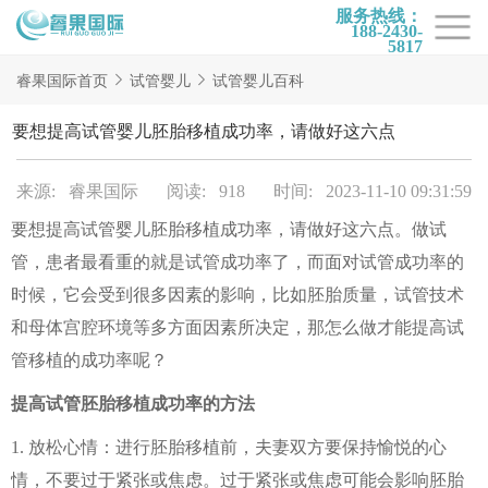
服务热线：
188-2430-
5817
首页
睿果国际首页
试管婴儿
试管婴儿百科
试管项目
要想提高试管婴儿胚胎移植成功率，请做好这六点
试管百科
来源: 睿果国际
阅读: 918
时间: 2023-11-10 09:31:59
试管费用
要想提高试管婴儿胚胎移植成功率，请做好这六点。做试
试管医院
管，患者最看重的就是试管成功率了，而面对试管成功率的
睿果国际
时候，它会受到很多因素的影响，比如胚胎质量，试管技术
和母体宫腔环境等多方面因素所决定，那怎么做才能提高试
管移植的成功率呢？
提高试管胚胎移植成功率的方法
1. 放松心情：进行胚胎移植前，夫妻双方要保持愉悦的心
情，不要过于紧张或焦虑。过于紧张或焦虑可能会影响胚胎