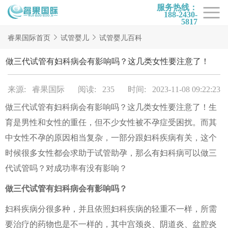
服务热线：
188-2430-
5817
首页
睿果国际首页
试管婴儿
试管婴儿百科
试管项目
做三代试管有妇科病会有影响吗？这几类女性要注意了！
试管百科
来源: 睿果国际
阅读: 235
时间: 2023-11-08 09:22:23
试管费用
做三代试管有妇科病会有影响吗？这几类女性要注意了！生
试管医院
育是男性和女性的重任，但不少女性被不孕症受困扰。而其
睿果国际
中女性不孕的原因相当复杂，一部分跟妇科疾病有关，这个
时候很多女性都会求助于试管助孕，那么有妇科病可以做三
代试管吗？对成功率有没有影响？
做三代试管有妇科病会有影响吗？
妇科疾病分很多种，并且依照妇科疾病的轻重不一样，所需
要治疗的药物也是不一样的，其中宫颈炎、阴道炎、盆腔炎