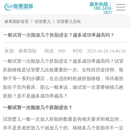
服务热线：
188-2430-
5817
首页
睿果国际首页
试管婴儿
试管婴儿百科
试管项目
一般试管一次能放几个胚胎进去？越多成功率越高吗？
试管百科
来源: 睿果国际
阅读: 899
时间: 2023-10-26 14:46:34
试管费用
一般试管一次能放几个胚胎进去？越多成功率越高吗？试管
试管医院
胚胎移植是试管婴儿比较重要的一步。女性经历促排卵、取
睿果国际
卵子等一系列步骤后，在合适的时机做胚胎移植，等待着胚
胎在子宫内着床。那么一般来说，做试管一次需要移植几枚
胚胎？是不是越多成功率越高？
一般试管一次能放几个胚胎进去？
试管婴儿一般一次放入胚胎的数量是有相关要求和规定的，
并不是患者想放几个就放几个的。移植多几个胚胎并不一定