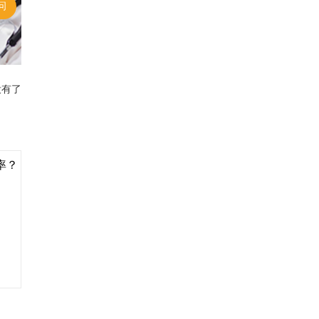
问
没有了