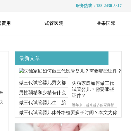
服务热线：188-2430-5817
管费用
试管医院
睿果国际
最新文章
做三代试管婴儿男女都
失独家庭如何做三代
试管婴儿？需要哪些
要准备什么？本文跟你
男性弱精和少精有什么
考
证件？
决
说明一切
区别？能不能做三代试
做三代试管婴儿生二胎
近年来，越来越多的家庭都
遭受着失去孩子的痛苦，对
管？
要考虑什么问题？本文
做三代试管婴儿体外培植要多长时间？本文为你
于失独家庭的来说，再生育
一个孩子无疑是一种最好的
给你解释清楚
步步分解
安慰方式。那么，失独家庭