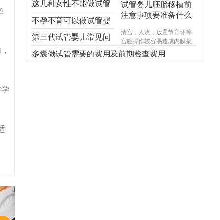
这几种女性不能做试管
试管婴儿胚胎移植前
胚
注意事项要准备什么
婴儿，不能！不能！不
不孕不育可以做试管婴
清宫，人流，放置节育环等
能！
儿吗？
第三代试管婴儿常见问
宫腔操作较容易造成内膜损
加，
伤，使基底层受损，造成宫
题，你想知道的都在
多囊做试管需要的费用及前期检查费用
腔内形成粘连，宫腔形态异
常，宫内炎症感染试管婴儿
这！
费用，引起内膜生长受限，
尤其千万不能在意外怀孕后
传学
选择不正规的医院进行人
流，不规范的手术操作很可
能对内膜造成不可逆损伤，
甚至导致终身不孕。
适