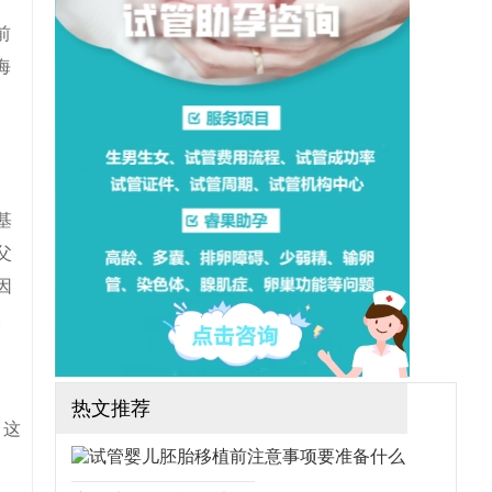
想做三代试管可行吗？需要
哪些手续？（如果还想了解
前
更多的试管婴儿流程、费
用、成功率，可点击在线咨
海
询，询问专业顾问，解决相
关问题）
基
父
因
。
热文推荐
，这