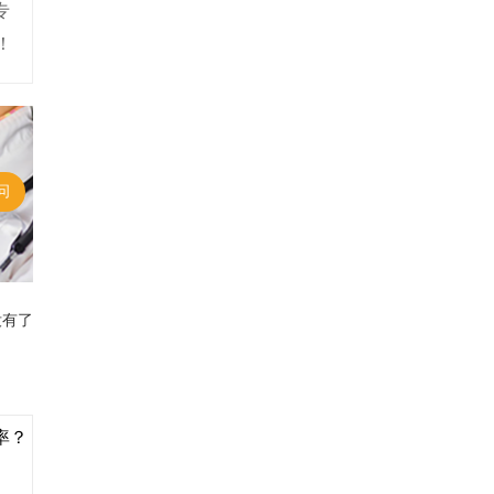
专
！
问
没有了