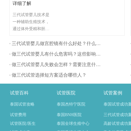
详细了解
三代试管婴儿技术是
一种辅助生殖技术，
通过体外受精和胚胎
植入的方式帮助不孕
不育夫妇生育。与自
三代试管婴儿做宫腔镜有什么好处？什么时间做最好？
然怀孕相比，三代试
做三代试管婴儿有什么危害吗？这些影响要注意
管婴儿对身体的影响
主要体现在以下几个
做三代试管婴儿失败会怎样？需要注意什么？
方面：
做三代试管选择短方案适合哪些人？
试管百科
试管医院
试管案例
泰国试管攻略
泰国杰特宁医院
泰国试管成功
试管费用
泰国BNH医院
三代试管成功
试管医院/医生
泰国全球生殖中心
高龄试管成功