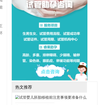
因
想做三代试管可行吗？需要
哪些手续？（如果还想了解
能
更多的试管婴儿流程、费
用、成功率，可点击在线咨
询，询问专业顾问，解决相
关问题）
正
怀
热文推荐