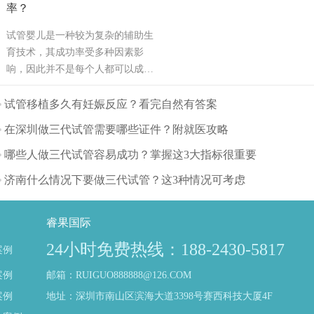
率？
试管婴儿是一种较为复杂的辅助生
育技术，其成功率受多种因素影
响，因此并不是每个人都可以成
功。可能也是需要几次才能成功，
也有可能有些人做试管婴儿不能成
试管移植多久有妊娠反应？看完自然有答案
功。那么影响试管婴儿成功率的主
在深圳做三代试管需要哪些证件？附就医攻略
要因素有哪些呢？（如果还想了解
更多的试管婴儿流程、费用、成功
哪些人做三代试管容易成功？掌握这3大指标很重要
率，可点击在线咨询，询问专业顾
济南什么情况下要做三代试管？这3种情况可考虑
问，解决相关问题）
睿果国际
24小时免费热线：188-2430-5817
案例
案例
邮箱：RUIGUO888888@126.COM
案例
地址：深圳市南山区滨海大道3398号赛西科技大厦4F