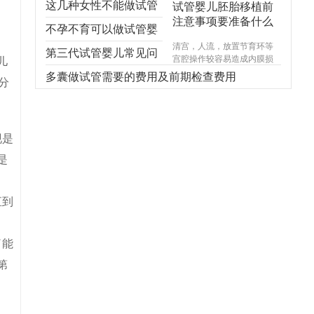
这几种女性不能做试管
试管婴儿胚胎移植前
注意事项要准备什么
婴儿，不能！不能！不
不孕不育可以做试管婴
清宫，人流，放置节育环等
能！
儿吗？
第三代试管婴儿常见问
宫腔操作较容易造成内膜损
儿
伤，使基底层受损，造成宫
题，你想知道的都在
多囊做试管需要的费用及前期检查费用
分
腔内形成粘连，宫腔形态异
常，宫内炎症感染试管婴儿
这！
费用，引起内膜生长受限，
尤其千万不能在意外怀孕后
选择不正规的医院进行人
现是
流，不规范的手术操作很可
是
能对内膜造成不可逆损伤，
甚至导致终身不孕。
直到
了能
第