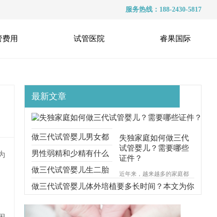
服务热线：188-2430-5817
管费用
试管医院
睿果国际
最新文章
做三代试管婴儿男女都
失独家庭如何做三代
试管婴儿？需要哪些
要准备什么？本文跟你
男性弱精和少精有什么
为
证件？
说明一切
区别？能不能做三代试
做三代试管婴儿生二胎
近年来，越来越多的家庭都
遭受着失去孩子的痛苦，对
管？
要考虑什么问题？本文
做三代试管婴儿体外培植要多长时间？本文为你
于失独家庭的来说，再生育
一个孩子无疑是一种最好的
给你解释清楚
步步分解
安慰方式。那么，失独家庭