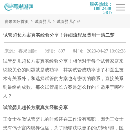
服务热线：
188-2430-
5817
首页
睿果国际首页
试管婴儿
试管婴儿百科
试管项目
试管超长方案真实经验分享！详细流程及费用一清二楚
试管百科
来源: 睿果国际
阅读: 897
时间: 2023-04-27 10:02:28
试管费用
试管婴儿超长方案真实经验分享！相信对于每个试管家庭来
试管医院
说较关心的问题就是成功率，其实试管成功率除了和医生技
睿果国际
术有关系外，和选择试管的方案也有密切的联系，直接关系
到最终的成败。那么试管超长方案是怎么样的？适用于哪些
人？
试管婴儿超长方案真实经验分享
王女士在做试管婴儿的时候还在工作没有离职，因为王女士
患有偶子宫内膜异位症，为了能够获取更多的优势卵泡，医