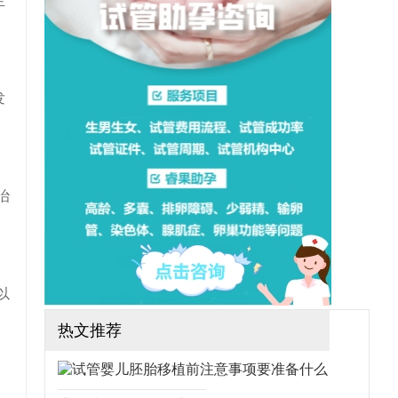
生
想做三代试管可行吗？需要
哪些手续？（如果还想了解
更多的试管婴儿流程、费
用、成功率，可点击在线咨
询，询问专业顾问，解决相
关问题）
发
治
以
热文推荐