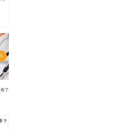
问
没有了