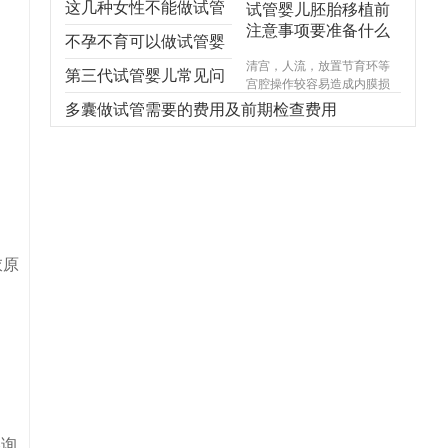
这几种女性不能做试管
试管婴儿胚胎移植前
注意事项要准备什么
婴儿，不能！不能！不
不孕不育可以做试管婴
清宫，人流，放置节育环等
能！
儿吗？
第三代试管婴儿常见问
宫腔操作较容易造成内膜损
伤，使基底层受损，造成宫
题，你想知道的都在
多囊做试管需要的费用及前期检查费用
腔内形成粘连，宫腔形态异
常，宫内炎症感染试管婴儿
这！
费用，引起内膜生长受限，
尤其千万不能在意外怀孕后
选择不正规的医院进行人
流，不规范的手术操作很可
能对内膜造成不可逆损伤，
甚至导致终身不孕。
衣原
；
咨询