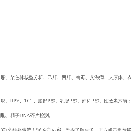
血脂、染色体核型分析、乙肝、丙肝、梅毒、艾滋病、支原体、
常规、HPV、TCT、腹部B超、乳腺B超、妇科B超、性激素六项
胞、精子DNA碎片检测。
3项必须要清楚！“的全部内容。想要了解更多，下方点击免费