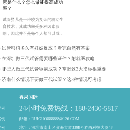
素是什么？怎么做能提高成功
率？
试管婴儿是一种较为复杂的辅助生
育技术，其成功率受多种因素影
响，因此并不是每个人都可以成
功。可能也是需要几次才能成功，
也有可能有些人做试管婴儿不能成
试管移植多久有妊娠反应？看完自然有答案
功。那么影响试管婴儿成功率的主
在深圳做三代试管需要哪些证件？附就医攻略
要因素有哪些呢？（如果还想了解
更多的试管婴儿流程、费用、成功
哪些人做三代试管容易成功？掌握这3大指标很重要
率，可点击在线咨询，询问专业顾
济南什么情况下要做三代试管？这3种情况可考虑
问，解决相关问题）
睿果国际
24小时免费热线：188-2430-5817
案例
案例
邮箱：RUIGUO888888@126.COM
案例
地址：深圳市南山区滨海大道3398号赛西科技大厦4F