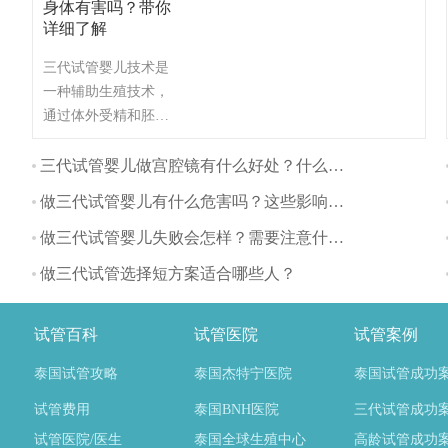
身体有害吗？带你
详细了解
三代试管婴儿技术是
一种辅助生殖技术，
通过体外受精和胚胎
植入的方式帮助不孕
不育夫妇生育。与自
三代试管婴儿做宫腔镜有什么好处？什么时间做最好？
然怀孕相比，三代试
做三代试管婴儿有什么危害吗？这些影响要注意
管婴儿对身体的影响
主要体现在以下几个
做三代试管婴儿失败会怎样？需要注意什么？
方面：
做三代试管选择短方案适合哪些人？
试管百科
试管医院
试管案例
泰国试管攻略
泰国杰特宁医院
泰国试管成功
试管费用
泰国BNH医院
三代试管成功
试管医院/医生
泰国全球生殖中心
高龄试管成功