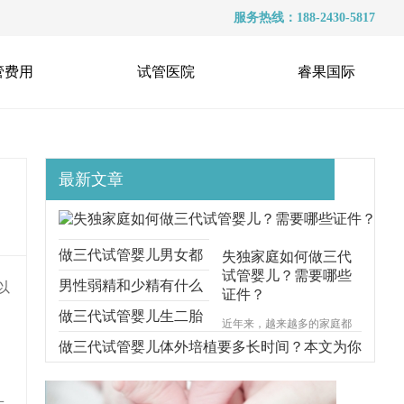
服务热线：188-2430-5817
管费用
试管医院
睿果国际
最新文章
做三代试管婴儿男女都
失独家庭如何做三代
试管婴儿？需要哪些
要准备什么？本文跟你
男性弱精和少精有什么
以
证件？
说明一切
区别？能不能做三代试
做三代试管婴儿生二胎
近年来，越来越多的家庭都
遭受着失去孩子的痛苦，对
管？
要考虑什么问题？本文
做三代试管婴儿体外培植要多长时间？本文为你
于失独家庭的来说，再生育
一个孩子无疑是一种最好的
给你解释清楚
步步分解
安慰方式。那么，失独家庭