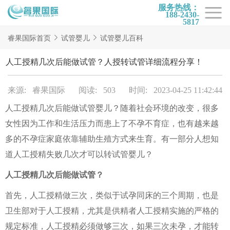
服务热线：
188-2430-
5817
首页
睿果国际首页
试管婴儿
试管婴儿百科
试管项目
人工授精几次后能做试管？人授转试管详细流程分享！
试管百科
来源: 睿果国际
阅读: 503
时间: 2023-04-25 11:42:44
试管费用
人工授精几次后能做试管婴儿？随着社会环境的改变，很多
试管医院
女性因为工作和生活压力而患上了不孕不育症，也有越来越
睿果国际
多的不孕症家庭依靠辅助生殖方式来生育。有一部分人想知
道人工授精失败几次才可以转试管婴儿？
人工授精几次后能做试管？
首先，人工授精做三次，类似于试孕同床的三个周期，也是
卫生部对于人工授精，尤其是供精者人工授精实施的严格的
规定标准，人工授精必须做够三次，如果三次未孕，才能转