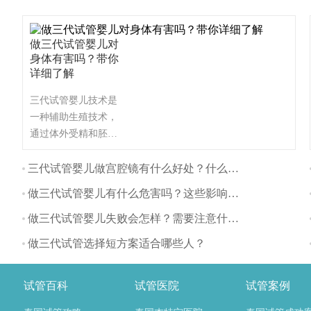
做三代试管婴儿对
身体有害吗？带你
详细了解
三代试管婴儿技术是
一种辅助生殖技术，
通过体外受精和胚胎
植入的方式帮助不孕
不育夫妇生育。与自
三代试管婴儿做宫腔镜有什么好处？什么时间做最好？
然怀孕相比，三代试
做三代试管婴儿有什么危害吗？这些影响要注意
管婴儿对身体的影响
主要体现在以下几个
做三代试管婴儿失败会怎样？需要注意什么？
方面：
做三代试管选择短方案适合哪些人？
试管百科
试管医院
试管案例