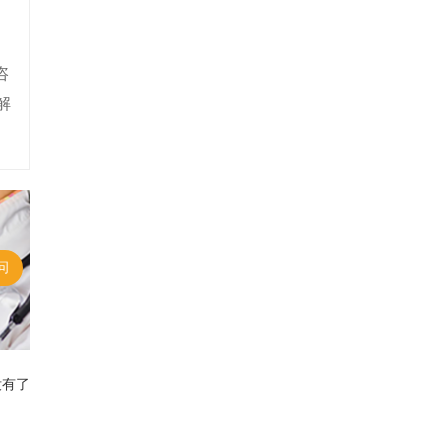
咨
解
问
没有了