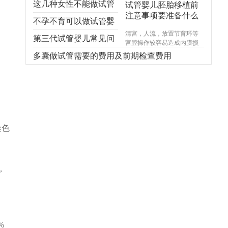
这几种女性不能做试管
试管婴儿胚胎移植前
注意事项要准备什么
婴儿，不能！不能！不
不孕不育可以做试管婴
清宫，人流，放置节育环等
能！
儿吗？
第三代试管婴儿常见问
宫腔操作较容易造成内膜损
伤，使基底层受损，造成宫
题，你想知道的都在
多囊做试管需要的费用及前期检查费用
腔内形成粘连，宫腔形态异
常，宫内炎症感染试管婴儿
这！
费用，引起内膜生长受限，
尤其千万不能在意外怀孕后
选择不正规的医院进行人
流，不规范的手术操作很可
能对内膜造成不可逆损伤，
甚至导致终身不孕。
染色
，
%