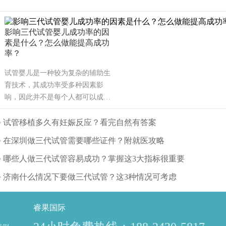
影响三代试管婴儿成功率的因
素是什么？怎么做能提高成功
率？
试管婴儿是一种较为复杂的辅助生
育技术，其成功率受多种因素影
响，因此并不是每个人都可以成
功。可能也是需要几次才能成功，
也有可能有些人做试管婴儿不能成
试管移植多久有妊娠反应？看完自然有答案
功。那么影响试管婴儿成功率的主
在深圳做三代试管需要哪些证件？附就医攻略
要因素有哪些呢？（如果还想了解
更多的试管婴儿流程、费用、成功
哪些人做三代试管容易成功？掌握这3大指标很重要
率，可点击在线咨询，询问专业顾
济南什么情况下要做三代试管？这3种情况可考虑
问，解决相关问题）
睿果国际