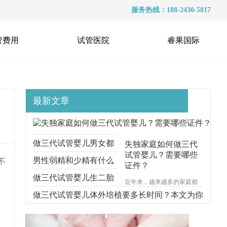
服务热线：188-2430-5817
管费用
试管医院
睿果国际
最新文章
做三代试管婴儿男女都
失独家庭如何做三代
试管婴儿？需要哪些
要准备什么？本文跟你
男性弱精和少精有什么
不
证件？
说明一切
区别？能不能做三代试
做三代试管婴儿生二胎
近年来，越来越多的家庭都
遭受着失去孩子的痛苦，对
管？
要考虑什么问题？本文
做三代试管婴儿体外培植要多长时间？本文为你
于失独家庭的来说，再生育
一个孩子无疑是一种最好的
给你解释清楚
步步分解
安慰方式。那么，失独家庭