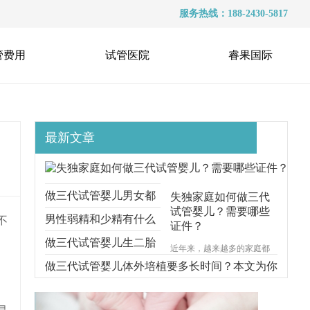
服务热线：188-2430-5817
管费用
试管医院
睿果国际
最新文章
做三代试管婴儿男女都
失独家庭如何做三代
试管婴儿？需要哪些
要准备什么？本文跟你
男性弱精和少精有什么
不
证件？
说明一切
区别？能不能做三代试
做三代试管婴儿生二胎
近年来，越来越多的家庭都
遭受着失去孩子的痛苦，对
管？
要考虑什么问题？本文
做三代试管婴儿体外培植要多长时间？本文为你
于失独家庭的来说，再生育
一个孩子无疑是一种最好的
给你解释清楚
步步分解
安慰方式。那么，失独家庭