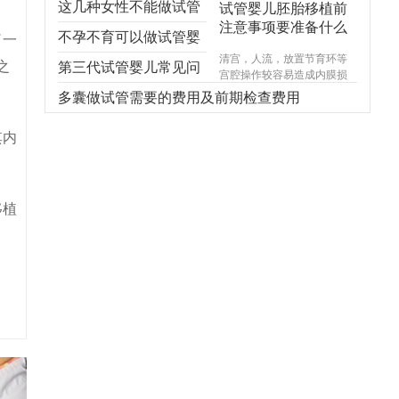
这几种女性不能做试管
试管婴儿胚胎移植前
注意事项要准备什么
婴儿，不能！不能！不
不孕不育可以做试管婴
了一
清宫，人流，放置节育环等
之
能！
儿吗？
第三代试管婴儿常见问
宫腔操作较容易造成内膜损
伤，使基底层受损，造成宫
题，你想知道的都在
多囊做试管需要的费用及前期检查费用
腔内形成粘连，宫腔形态异
常，宫内炎症感染试管婴儿
这！
其内
费用，引起内膜生长受限，
尤其千万不能在意外怀孕后
选择不正规的医院进行人
流，不规范的手术操作很可
能对内膜造成不可逆损伤，
移植
甚至导致终身不孕。