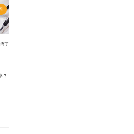
问
没有了