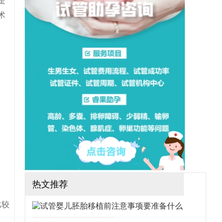
是
想做三代试管可行吗？需要
哪些手续？（如果还想了解
术
更多的试管婴儿流程、费
用、成功率，可点击在线咨
询，询问专业顾问，解决相
关问题）
热文推荐
比较