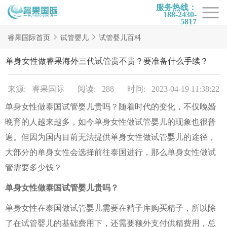
服务热线：
188-2430-
5817
首页
睿果国际首页
试管婴儿
试管婴儿百科
试管项目
单身女性做睿果海外三代试管贵不贵？要准备什么手续？
试管百科
来源: 睿果国际
阅读: 288
时间: 2023-04-19 11:38:22
试管费用
单身女性做泰国试管婴儿贵吗？随着时代的变化，不仅晚婚
试管医院
晚育的人越来越多，如今单身女性做试管婴儿的现象也很普
睿果国际
遍。但因为国内目前无法提供单身女性做试管婴儿的途径，
大部分的单身女性会选择前往泰国进行，那么单身女性做试
管需要多少钱？
单身女性做泰国试管婴儿贵吗？
单身女性在泰国做试管婴儿需要在精子库购买精子，所以除
了在试管婴儿的基础费用下，还需要额外支付供精费用，总