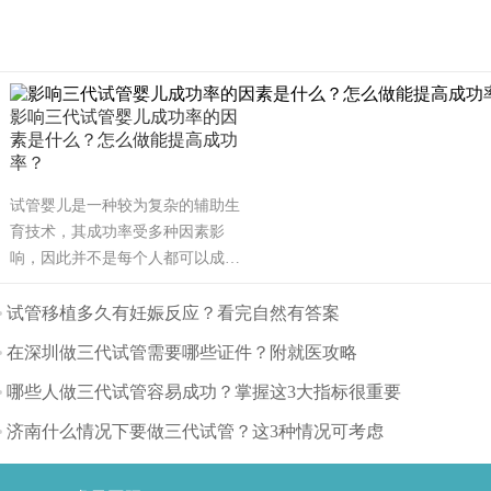
影响三代试管婴儿成功率的因
素是什么？怎么做能提高成功
率？
试管婴儿是一种较为复杂的辅助生
育技术，其成功率受多种因素影
响，因此并不是每个人都可以成
功。可能也是需要几次才能成功，
也有可能有些人做试管婴儿不能成
试管移植多久有妊娠反应？看完自然有答案
功。那么影响试管婴儿成功率的主
在深圳做三代试管需要哪些证件？附就医攻略
要因素有哪些呢？（如果还想了解
更多的试管婴儿流程、费用、成功
哪些人做三代试管容易成功？掌握这3大指标很重要
率，可点击在线咨询，询问专业顾
济南什么情况下要做三代试管？这3种情况可考虑
问，解决相关问题）