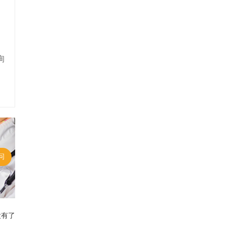
询
问
没有了