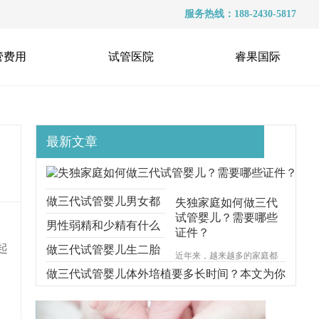
服务热线：188-2430-5817
管费用
试管医院
睿果国际
最新文章
做三代试管婴儿男女都
失独家庭如何做三代
试管婴儿？需要哪些
要准备什么？本文跟你
男性弱精和少精有什么
证件？
起
说明一切
区别？能不能做三代试
做三代试管婴儿生二胎
近年来，越来越多的家庭都
遭受着失去孩子的痛苦，对
管？
要考虑什么问题？本文
做三代试管婴儿体外培植要多长时间？本文为你
于失独家庭的来说，再生育
一个孩子无疑是一种最好的
给你解释清楚
步步分解
安慰方式。那么，失独家庭