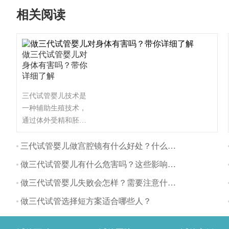
相关阅读
做三代试管婴儿对
身体有害吗？带你
详细了解
三代试管婴儿技术是
一种辅助生殖技术，
通过体外受精和胚胎
植入的方式帮助不孕
不育夫妇生育。与自
三代试管婴儿做宫腔镜有什么好处？什么时间做最好？
然怀孕相比，三代试
做三代试管婴儿有什么危害吗？这些影响要注意
管婴儿对身体的影响
主要体现在以下几个
做三代试管婴儿失败会怎样？需要注意什么？
方面：
做三代试管选择短方案适合哪些人？