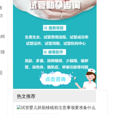
想做三代试管可行吗？需要
哪些手续？（如果还想了解
诸
更多的试管婴儿流程、费
用、成功率，可点击在线咨
功
询，询问专业顾问，解决相
关问题）
为精
会随
是
热文推荐