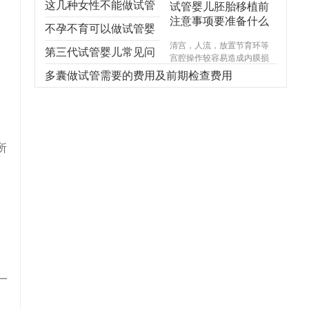
这几种女性不能做试管
试管婴儿胚胎移植前
注意事项要准备什么
婴儿，不能！不能！不
不孕不育可以做试管婴
清宫，人流，放置节育环等
能！
儿吗？
第三代试管婴儿常见问
宫腔操作较容易造成内膜损
伤，使基底层受损，造成宫
题，你想知道的都在
多囊做试管需要的费用及前期检查费用
腔内形成粘连，宫腔形态异
常，宫内炎症感染试管婴儿
这！
费用，引起内膜生长受限，
尤其千万不能在意外怀孕后
选择不正规的医院进行人
流，不规范的手术操作很可
所
能对内膜造成不可逆损伤，
甚至导致终身不孕。
。
一