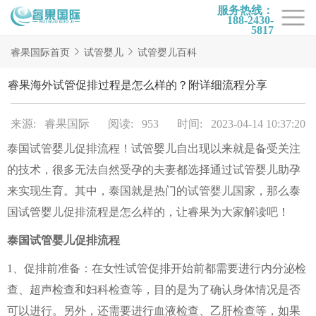
服务热线：
188-2430-
5817
首页
睿果国际首页
试管婴儿
试管婴儿百科
试管项目
睿果海外试管促排过程是怎么样的？附详细流程分享
试管百科
来源: 睿果国际
阅读: 953
时间: 2023-04-14 10:37:20
试管费用
泰国试管婴儿促排流程！试管婴儿自出现以来就是备受关注
试管医院
的技术，很多无法自然受孕的夫妻都选择通过试管婴儿助孕
睿果国际
来实现生育。其中，泰国就是热门的试管婴儿国家，那么泰
国试管婴儿促排流程是怎么样的，让睿果为大家解读吧！
泰国试管婴儿促排流程
1、促排前准备：在女性试管促排开始前都需要进行内分泌检
查、超声检查和妇科检查等，目的是为了确认身体情况是否
可以进行。另外，还需要进行血液检查、乙肝检查等，如果