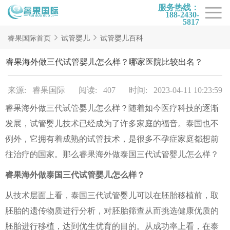
服务热线：
188-2430-
5817
首页
睿果国际首页
试管婴儿
试管婴儿百科
试管项目
睿果海外做三代试管婴儿怎么样？哪家医院比较出名？
试管百科
来源: 睿果国际
阅读: 407
时间: 2023-04-11 10:23:59
试管费用
睿果海外做三代试管婴儿怎么样？随着如今医疗科技的逐渐
试管医院
发展，试管婴儿技术已经成为了许多家庭的福音。泰国也不
睿果国际
例外，它拥有着成熟的试管技术，是很多不孕症家庭都想前
往治疗的国家。那么睿果海外做泰国三代试管婴儿怎么样？
睿果海外做泰国三代试管婴儿怎么样？
从技术层面上看，泰国三代试管婴儿可以在胚胎移植前，取
胚胎的遗传物质进行分析，对胚胎筛查从而挑选健康优质的
胚胎进行移植，达到优生优育的目的。从成功率上看，在泰