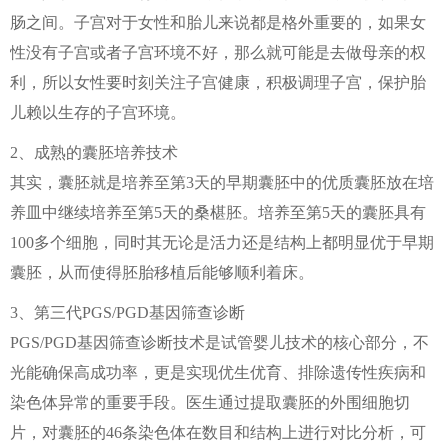
肠之间。子宫对于女性和胎儿来说都是格外重要的，如果女
性没有子宫或者子宫环境不好，那么就可能是去做母亲的权
利，所以女性要时刻关注子宫健康，积极调理子宫，保护胎
儿赖以生存的子宫环境。
2、成熟的囊胚培养技术
其实，囊胚就是培养至第3天的早期囊胚中的优质囊胚放在培
养皿中继续培养至第5天的桑椹胚。培养至第5天的囊胚具有
100多个细胞，同时其无论是活力还是结构上都明显优于早期
囊胚，从而使得胚胎移植后能够顺利着床。
3、第三代PGS/PGD基因筛查诊断
PGS/PGD基因筛查诊断技术是试管婴儿技术的核心部分，不
光能确保高成功率，更是实现优生优育、排除遗传性疾病和
染色体异常的重要手段。医生通过提取囊胚的外围细胞切
片，对囊胚的46条染色体在数目和结构上进行对比分析，可