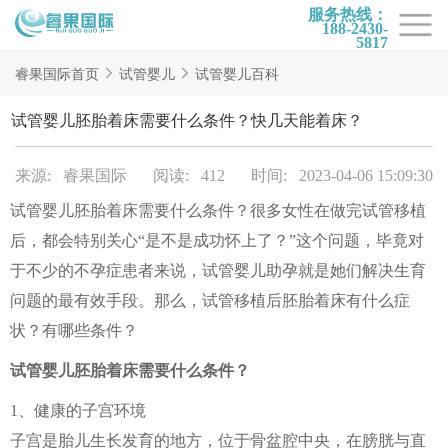
服务热线：
188-2430-
5817
首页
睿果国际首页
试管婴儿
试管婴儿百科
试管项目
试管婴儿胚胎着床需要什么条件？快几天能着床？
试管百科
来源: 睿果国际
阅读: 412
时间: 2023-04-06 15:09:30
试管费用
试管婴儿胚胎着床需要什么条件？很多女性在做完试管移植
试管医院
后，都会特别关心“是不是成功怀上了？”这个问题，毕竟对
睿果国际
于不少的不孕症患者来说，试管婴儿助孕就是她们解决生育
问题的最有效手段。那么，试管移植后胚胎着床有什么症
状？有哪些条件？
试管婴儿胚胎着床需要什么条件？
1、健康的子宫环境
子宫是胎儿生长发育的地方，位于骨盆腔中央，在膀胱与直