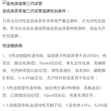
染色体异常做三代试管选择性别条件：
只有当后代性染色体异常并带来严重后果时，才允许性别选
择。即当出生的女孩或男孩必然会得某种疾病时，就会允许
性别选择。
性连锁疾病
1、X性连锁隐性遗传病。如假肥大性肌营养不良(DMD)、色
盲症、眼白化病I型、Hunter综合征、睾丸女性化病、鱼鳞藓
病、无丙种球蛋白血症I型、肾性尿崩症、血友病B、糖鞘脂
贮积症、G-6-PD缺乏症、无汗性外胚层发育不良症等；
2. X性连锁显性遗传病。如抗维生素D佝偻病、高氨血症I
型、口面指综合征I型、Alport综合征、色素失调症等；
3. Y连锁遗传病,如遗传性无精子症。Y染色体AZFa，AZFb或