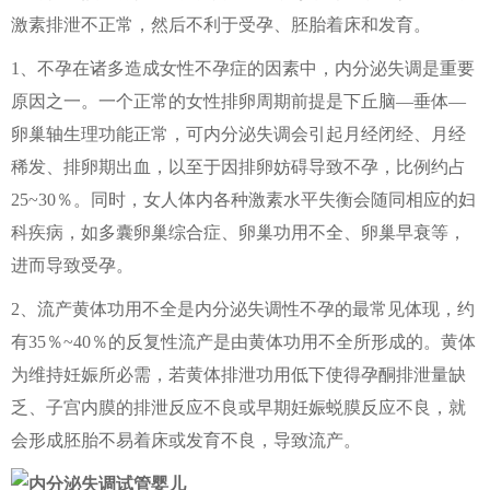
激素排泄不正常，然后不利于受孕、胚胎着床和发育。
1、不孕在诸多造成女性不孕症的因素中，内分泌失调是重要
原因之一。一个正常的女性排卵周期前提是下丘脑—垂体—
卵巢轴生理功能正常，可内分泌失调会引起月经闭经、月经
稀发、排卵期出血，以至于因排卵妨碍导致不孕，比例约占
25~30％。同时，女人体内各种激素水平失衡会随同相应的妇
科疾病，如多囊卵巢综合症、卵巢功用不全、卵巢早衰等，
进而导致受孕。
2、流产黄体功用不全是内分泌失调性不孕的最常见体现，约
有35％~40％的反复性流产是由黄体功用不全所形成的。黄体
为维持妊娠所必需，若黄体排泄功用低下使得孕酮排泄量缺
乏、子宫内膜的排泄反应不良或早期妊娠蜕膜反应不良，就
会形成胚胎不易着床或发育不良，导致流产。