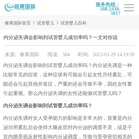
服务热线：
188-2430-
5817
首页
睿果国际首页
试管婴儿
试管婴儿百科
试管项目
内分泌失调会影响到试管婴儿成功率吗？一文对你说
试管百科
来源: 睿果国际
阅读: 584
时间: 2023-03-29 14:19:59
试管费用
内分泌失调会影响到试管婴儿成功率吗？内分泌失调是一种
试管医院
比较常见的症状，这种症状有可能会引起女性月经紊乱，可
睿果国际
能还会引起其他并发症，严重的还会导致不孕，因此女性要
引起重视。那么内分泌失调的女性还能做试管婴儿吗？
内分泌失调会影响到试管婴儿成功率吗？
内分泌失调对女人受孕能力的影响是非常大的，首要是内分
泌功用紊乱后会使得大脑皮层对内分泌的调度不灵，或是子
宫内膜受损反射性影响内分泌调度，导致与受孕密切相关的