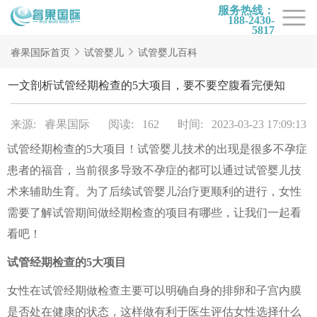
服务热线：
188-2430-
5817
首页
睿果国际首页
试管婴儿
试管婴儿百科
试管项目
一文剖析试管经期检查的5大项目，要不要空腹看完便知
试管百科
来源: 睿果国际
阅读: 162
时间: 2023-03-23 17:09:13
试管费用
试管经期检查的5大项目！试管婴儿技术的出现是很多不孕症
试管医院
患者的福音，当前很多导致不孕症的都可以通过试管婴儿技
睿果国际
术来辅助生育。为了后续试管婴儿治疗更顺利的进行，女性
需要了解试管期间做经期检查的项目有哪些，让我们一起看
看吧！
试管经期检查的5大项目
女性在试管经期做检查主要可以明确自身的排卵和子宫内膜
是否处在健康的状态，这样做有利于医生评估女性选择什么