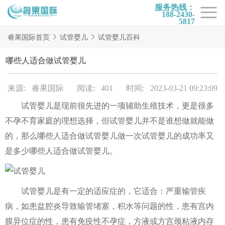
服务热线：
188-2430-
5817
首页
睿果国际首页
试管婴儿
试管婴儿百科
试管项目
哪些人适合做试管婴儿
试管百科
来源: 睿果国际
阅读: 401
时间: 2023-03-21 09:23:09
试管费用
试管婴儿是现前很先进的一项辅助生殖技术，更是很多
试管医院
不孕不育家庭的理想选择，但试管婴儿并不是谁想做就能做
睿果国际
的，那么哪些人适合做试管婴儿做一次试管婴儿的成功率又
是多少哪些人适合做试管婴儿。
试管婴儿是有一定的适应症的，它适合：严重输管疾
病，如患盆腔炎导致输管堵塞，积水等问题的性，患有宫内
膜异位症的性，患有免疫性不孕症，方液或方宫颈粘液内存