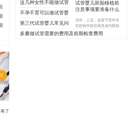
这几种女性不能做试管
试管婴儿胚胎移植前
医
注意事项要准备什么
婴儿，不能！不能！不
不孕不育可以做试管婴
量
清宫，人流，放置节育环等
能！
儿吗？
第三代试管婴儿常见问
量
宫腔操作较容易造成内膜损
伤，使基底层受损，造成宫
题，你想知道的都在
多囊做试管需要的费用及前期检查费用
腔内形成粘连，宫腔形态异
常，宫内炎症感染试管婴儿
这！
费用，引起内膜生长受限，
尤其千万不能在意外怀孕后
选择不正规的医院进行人
流，不规范的手术操作很可
能对内膜造成不可逆损伤，
问
甚至导致终身不孕。
没有了