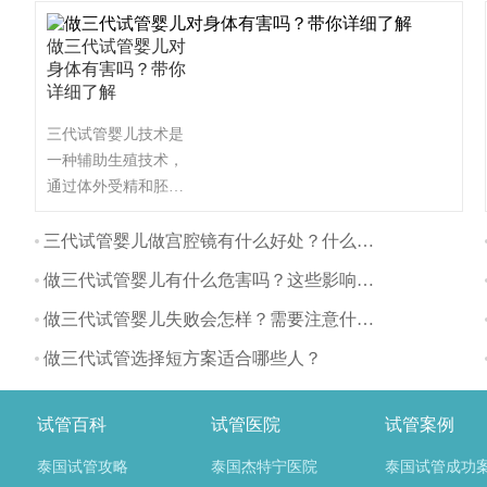
做三代试管婴儿对
身体有害吗？带你
详细了解
三代试管婴儿技术是
一种辅助生殖技术，
通过体外受精和胚胎
植入的方式帮助不孕
不育夫妇生育。与自
三代试管婴儿做宫腔镜有什么好处？什么时间做最好？
然怀孕相比，三代试
做三代试管婴儿有什么危害吗？这些影响要注意
管婴儿对身体的影响
主要体现在以下几个
做三代试管婴儿失败会怎样？需要注意什么？
方面：
做三代试管选择短方案适合哪些人？
试管百科
试管医院
试管案例
泰国试管攻略
泰国杰特宁医院
泰国试管成功