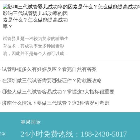
影响三代试管婴儿成功率的因
素是什么？怎么做能提高成功
率？
试管婴儿是一种较为复杂的辅助生
育技术，其成功率受多种因素影
响，因此并不是每个人都可以成
功。可能也是需要几次才能成功，
也有可能有些人做试管婴儿不能成
试管移植多久有妊娠反应？看完自然有答案
功。那么影响试管婴儿成功率的主
在深圳做三代试管需要哪些证件？附就医攻略
要因素有哪些呢？（如果还想了解
更多的试管婴儿流程、费用、成功
哪些人做三代试管容易成功？掌握这3大指标很重要
率，可点击在线咨询，询问专业顾
济南什么情况下要做三代试管？这3种情况可考虑
问，解决相关问题）
睿果国际
24小时免费热线：188-2430-5817
案例