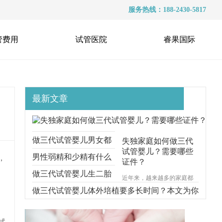
服务热线：188-2430-5817
管费用
试管医院
睿果国际
最新文章
做三代试管婴儿男女都
失独家庭如何做三代
试管婴儿？需要哪些
要准备什么？本文跟你
男性弱精和少精有什么
，
证件？
说明一切
区别？能不能做三代试
做三代试管婴儿生二胎
近年来，越来越多的家庭都
遭受着失去孩子的痛苦，对
管？
要考虑什么问题？本文
做三代试管婴儿体外培植要多长时间？本文为你
于失独家庭的来说，再生育
一个孩子无疑是一种最好的
给你解释清楚
步步分解
安慰方式。那么，失独家庭