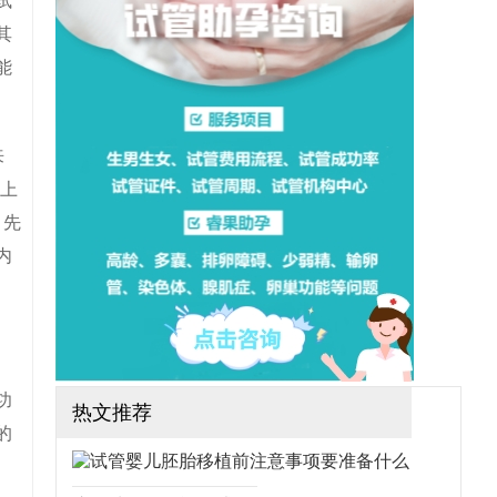
试
想做三代试管可行吗？需要
哪些手续？（如果还想了解
其
更多的试管婴儿流程、费
用、成功率，可点击在线咨
能
询，询问专业顾问，解决相
关问题）
来
以上
，先
内
功
热文推荐
的