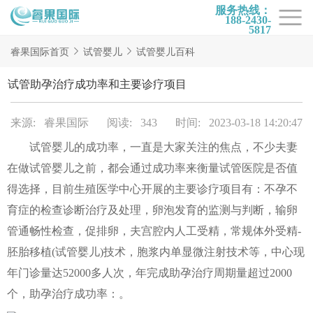
服务热线：
188-2430-
5817
首页
睿果国际首页
试管婴儿
试管婴儿百科
试管项目
试管助孕治疗成功率和主要诊疗项目
试管百科
来源: 睿果国际
阅读: 343
时间: 2023-03-18 14:20:47
试管费用
试管婴儿的成功率，一直是大家关注的焦点，不少夫妻
试管医院
在做试管婴儿之前，都会通过成功率来衡量试管医院是否值
睿果国际
得选择，目前生殖医学中心开展的主要诊疗项目有：不孕不
育症的检查诊断治疗及处理，卵泡发育的监测与判断，输卵
管通畅性检查，促排卵，夫宫腔内人工受精，常规体外受精-
胚胎移植(试管婴儿)技术，胞浆内单显微注射技术等，中心现
年门诊量达52000多人次，年完成助孕治疗周期量超过2000
个，助孕治疗成功率：。