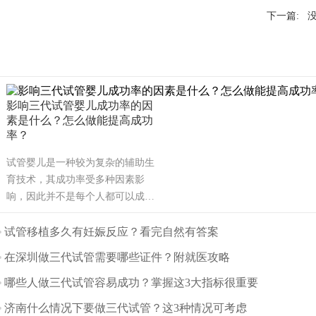
下一篇: 
影响三代试管婴儿成功率的因
素是什么？怎么做能提高成功
率？
试管婴儿是一种较为复杂的辅助生
育技术，其成功率受多种因素影
响，因此并不是每个人都可以成
功。可能也是需要几次才能成功，
也有可能有些人做试管婴儿不能成
试管移植多久有妊娠反应？看完自然有答案
功。那么影响试管婴儿成功率的主
在深圳做三代试管需要哪些证件？附就医攻略
要因素有哪些呢？（如果还想了解
更多的试管婴儿流程、费用、成功
哪些人做三代试管容易成功？掌握这3大指标很重要
率，可点击在线咨询，询问专业顾
济南什么情况下要做三代试管？这3种情况可考虑
问，解决相关问题）