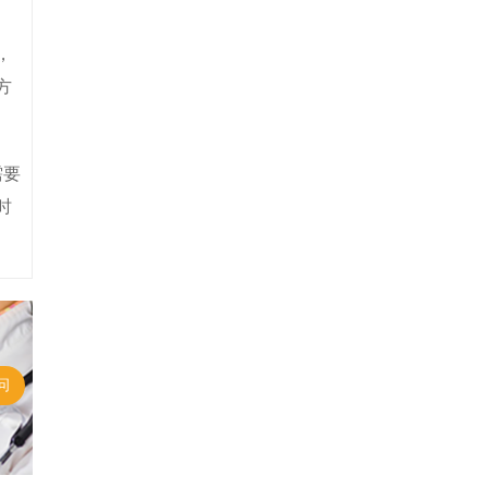
，
方
需要
时
问