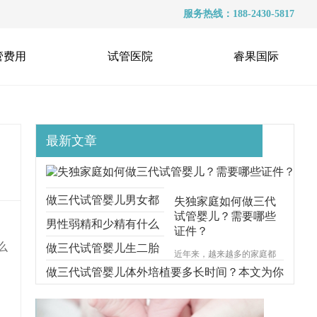
服务热线：188-2430-5817
管费用
试管医院
睿果国际
最新文章
做三代试管婴儿男女都
失独家庭如何做三代
试管婴儿？需要哪些
要准备什么？本文跟你
男性弱精和少精有什么
证件？
么
说明一切
区别？能不能做三代试
做三代试管婴儿生二胎
近年来，越来越多的家庭都
遭受着失去孩子的痛苦，对
管？
要考虑什么问题？本文
做三代试管婴儿体外培植要多长时间？本文为你
于失独家庭的来说，再生育
一个孩子无疑是一种最好的
给你解释清楚
步步分解
安慰方式。那么，失独家庭