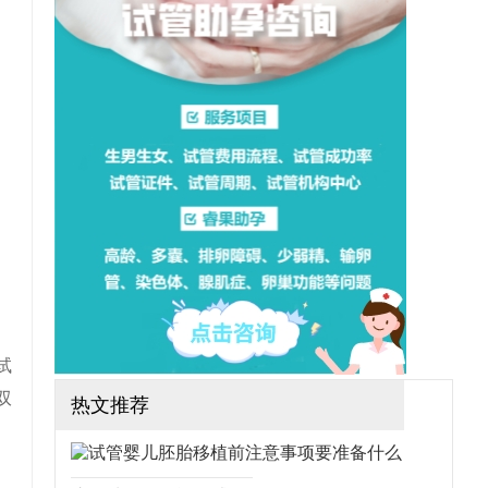
想做三代试管可行吗？需要
哪些手续？（如果还想了解
更多的试管婴儿流程、费
用、成功率，可点击在线咨
询，询问专业顾问，解决相
关问题）
试
双
热文推荐
，