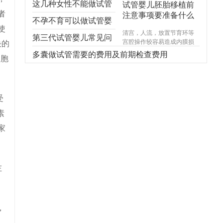
这几种女性不能做试管
试管婴儿胚胎移植前
者
注意事项要准备什么
婴儿，不能！不能！不
不孕不育可以做试管婴
使
清宫，人流，放置节育环等
能！
儿吗？
第三代试管婴儿常见问
宫腔操作较容易造成内膜损
决的
伤，使基底层受损，造成宫
题，你想知道的都在
多囊做试管需要的费用及前期检查费用
卵胞
腔内形成粘连，宫腔形态异
常，宫内炎症感染试管婴儿
这！
费用，引起内膜生长受限，
尤其千万不能在意外怀孕后
选择不正规的医院进行人
受
流，不规范的手术操作很可
素
能对内膜造成不可逆损伤，
甚至导致终身不孕。
家
左
，