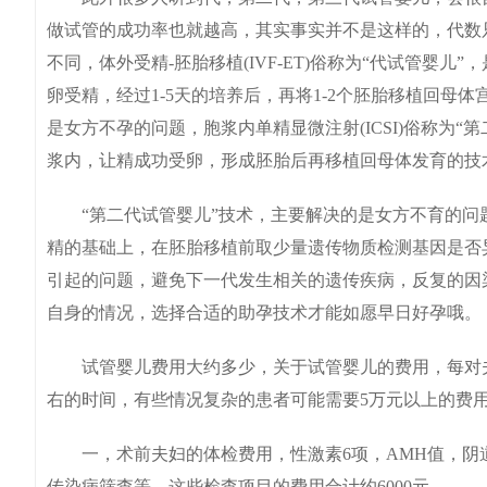
做试管的成功率也就越高，其实事实并不是这样的，代数
不同，体外受精-胚胎移植(IVF-ET)俗称为“代试管婴
卵受精，经过1-5天的培养后，再将1-2个胚胎移植回母
是女方不孕的问题，胞浆内单精显微注射(ICSI)俗称为
浆内，让精成功受卵，形成胚胎后再移植回母体发育的技
“第二代试管婴儿”技术，主要解决的是女方不育的问题
精的基础上，在胚胎移植前取少量遗传物质检测基因是否
引起的问题，避免下一代发生相关的遗传疾病，反复的因
自身的情况，选择合适的助孕技术才能如愿早日好孕哦。
试管婴儿费用大约多少，关于试管婴儿的费用，每对夫妇
右的时间，有些情况复杂的患者可能需要5万元以上的费
一，术前夫妇的体检费用，性激素6项，AMH值，阴
传染病筛查等，这些检查项目的费用合计约6000元。