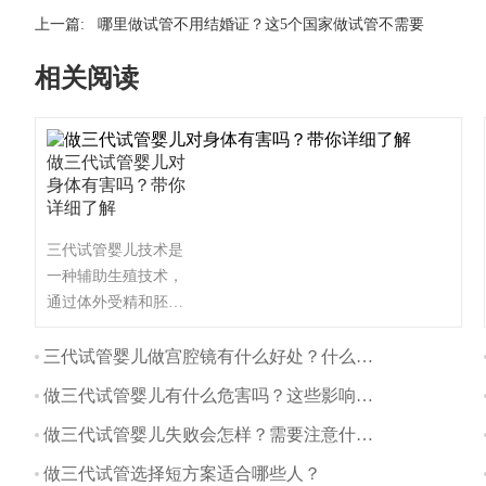
上一篇:
哪里做试管不用结婚证？这5个国家做试管不需要
相关阅读
做三代试管婴儿对
身体有害吗？带你
详细了解
三代试管婴儿技术是
一种辅助生殖技术，
通过体外受精和胚胎
植入的方式帮助不孕
不育夫妇生育。与自
三代试管婴儿做宫腔镜有什么好处？什么时间做最好？
然怀孕相比，三代试
做三代试管婴儿有什么危害吗？这些影响要注意
管婴儿对身体的影响
主要体现在以下几个
做三代试管婴儿失败会怎样？需要注意什么？
方面：
做三代试管选择短方案适合哪些人？