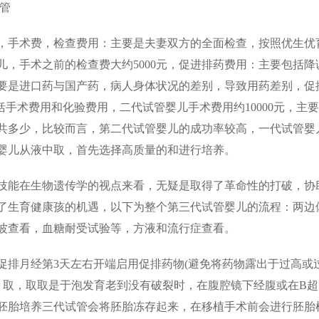
手术费，检查费用：主要是夫妻双方的全面检查，按照优生优
，手术之前的检查费大约5000元，促进排药费用：主要包括降
要是进口药与国产药，病人身体状况的差别，导致用药差别，促
用包括手术费用和化验费用，二代试管婴儿手术费用约10000元，主
共多少，比较而言，第二代试管婴儿的成功率较高，一代试管婴
婴儿从液中取，首先选择高质量的和进行培养。
能在生物遗传学的视点来看，无疑是取得了革命性的打破，协
了生育健康孩的机遇，以下为整个第三代试管婴儿的流程：两边
波查看，血糖耐受试验等，方液和流行症查看。
排月经第3天左右开端启用促排药物(避免将药物露出于过高或
2天，取，取取是于泡发育老到没有破裂时，在腹腔镜下经腹或在B
胚胎培养三代试管会将胚胎冻存起来，在移植手术前会进行胚胎