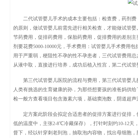
二代试管婴儿手术的成本主要包括：检查费，药剂费，
的原则，做试管婴儿前需先进行相关检查，才能做试管婴儿
节药费用，促排药费用，保胎药费用，促排费用的差别主
剂要花费5000-10000元，手术费用：试管婴儿手术费
用于严重弱，梗阻性不孕的性不孕患者，三代试管费用总
从液中取，直接进行培养，成功后植入性宫，第二代试管
第三代试管婴儿医院的流程与费用，第三代试管婴儿技
人类有挑选的生育健康的孙，为那些想要孩的准爸妈供给
检一般方查看项目包含激素六项，基础窦泡数，阴道超声
定方案此阶段会拟定合适患者的促排方案进行促排，促
低的温度中，主张2-8℃冷藏保存），打针时刻约10-1
督下，经以针穿刺老到泡，抽取泡内容物，找出母细胞，