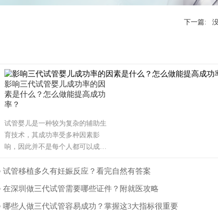
下一篇: 
影响三代试管婴儿成功率的因
素是什么？怎么做能提高成功
率？
试管婴儿是一种较为复杂的辅助生
育技术，其成功率受多种因素影
响，因此并不是每个人都可以成
功。可能也是需要几次才能成功，
也有可能有些人做试管婴儿不能成
试管移植多久有妊娠反应？看完自然有答案
功。那么影响试管婴儿成功率的主
在深圳做三代试管需要哪些证件？附就医攻略
要因素有哪些呢？（如果还想了解
更多的试管婴儿流程、费用、成功
哪些人做三代试管容易成功？掌握这3大指标很重要
率，可点击在线咨询，询问专业顾