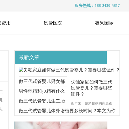
服务热线：188-2430-5817
管费用
试管医院
睿果国际
最新文章
做三代试管婴儿男女都
失独家庭如何做三代
试管婴儿？需要哪些
要准备什么？本文跟你
男性弱精和少精有什么
二
证件？
儿
说明一切
区别？能不能做三代试
做三代试管婴儿生二胎
近年来，越来越多的家庭都
夫
遭受着失去孩子的痛苦，对
管？
要考虑什么问题？本文
做三代试管婴儿体外培植要多长时间？本文为你
于失独家庭的来说，再生育
一个孩子无疑是一种最好的
给你解释清楚
步步分解
安慰方式。那么，失独家庭