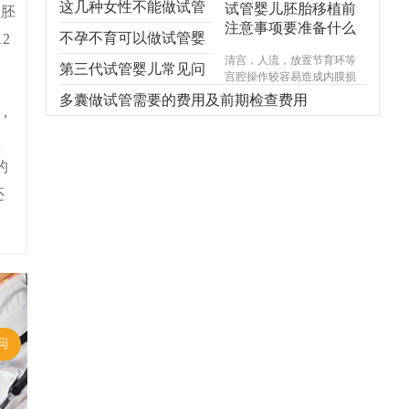
这几种女性不能做试管
试管婴儿胚胎移植前
植胚
注意事项要准备什么
婴儿，不能！不能！不
不孕不育可以做试管婴
2
清宫，人流，放置节育环等
能！
儿吗？
第三代试管婴儿常见问
宫腔操作较容易造成内膜损
伤，使基底层受损，造成宫
题，你想知道的都在
多囊做试管需要的费用及前期检查费用
腔内形成粘连，宫腔形态异
，
常，宫内炎症感染试管婴儿
这！
认
费用，引起内膜生长受限，
尤其千万不能在意外怀孕后
的
选择不正规的医院进行人
流，不规范的手术操作很可
还
能对内膜造成不可逆损伤，
甚至导致终身不孕。
问