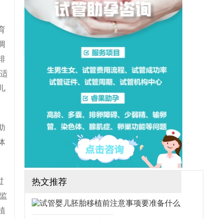
想做三代试管可行吗？需要
哪些手续？（如果还想了解
更多的试管婴儿流程、费
用、成功率，可点击在线咨
育
询，询问专业顾问，解决相
调
关问题）
排
要适
儿
助
体
过
热文推荐
超监
植