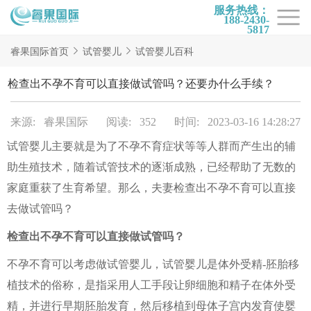
服务热线：
188-2430-
5817
首页
睿果国际首页
试管婴儿
试管婴儿百科
试管项目
检查出不孕不育可以直接做试管吗？还要办什么手续？
试管百科
来源: 睿果国际
阅读: 352
时间: 2023-03-16 14:28:27
试管费用
试管婴儿主要就是为了不孕不育症状等等人群而产生出的辅
试管医院
助生殖技术，随着试管技术的逐渐成熟，已经帮助了无数的
睿果国际
家庭重获了生育希望。那么，夫妻检查出不孕不育可以直接
去做试管吗？
检查出不孕不育可以直接做试管吗？
不孕不育可以考虑做试管婴儿，试管婴儿是体外受精-胚胎移
植技术的俗称，是指采用人工手段让卵细胞和精子在体外受
精，并进行早期胚胎发育，然后移植到母体子宫内发育使婴