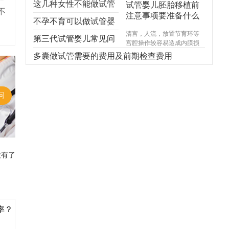
这几种女性不能做试管
试管婴儿胚胎移植前
不
注意事项要准备什么
婴儿，不能！不能！不
不孕不育可以做试管婴
清宫，人流，放置节育环等
能！
儿吗？
第三代试管婴儿常见问
宫腔操作较容易造成内膜损
伤，使基底层受损，造成宫
题，你想知道的都在
多囊做试管需要的费用及前期检查费用
腔内形成粘连，宫腔形态异
常，宫内炎症感染试管婴儿
这！
费用，引起内膜生长受限，
尤其千万不能在意外怀孕后
问
选择不正规的医院进行人
流，不规范的手术操作很可
能对内膜造成不可逆损伤，
甚至导致终身不孕。
没有了