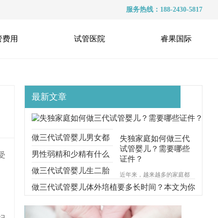
服务热线：188-2430-5817
管费用
试管医院
睿果国际
最新文章
做三代试管婴儿男女都
失独家庭如何做三代
试管婴儿？需要哪些
要准备什么？本文跟你
男性弱精和少精有什么
受
证件？
说明一切
区别？能不能做三代试
做三代试管婴儿生二胎
近年来，越来越多的家庭都
遭受着失去孩子的痛苦，对
管？
要考虑什么问题？本文
做三代试管婴儿体外培植要多长时间？本文为你
于失独家庭的来说，再生育
一个孩子无疑是一种最好的
给你解释清楚
步步分解
安慰方式。那么，失独家庭