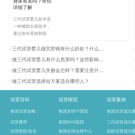
身体有害吗？带你
详细了解
三代试管婴儿技术是
一种辅助生殖技术，
通过体外受精和胚胎
植入的方式帮助不孕
不育夫妇生育。与自
三代试管婴儿做宫腔镜有什么好处？什么时间做最好？
然怀孕相比，三代试
做三代试管婴儿有什么危害吗？这些影响要注意
管婴儿对身体的影响
主要体现在以下几个
做三代试管婴儿失败会怎样？需要注意什么？
方面：
做三代试管选择短方案适合哪些人？
试管百科
试管医院
试管案例
泰国试管攻略
泰国杰特宁医院
泰国试管成功
试管费用
泰国BNH医院
三代试管成功
试管医院/医生
泰国全球生殖中心
高龄试管成功