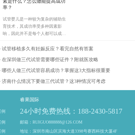
素是什么？怎么做能提高成功
率？
试管婴儿是一种较为复杂的辅助生
育技术，其成功率受多种因素影
响，因此并不是每个人都可以成
功。可能也是需要几次才能成功，
也有可能有些人做试管婴儿不能成
试管移植多久有妊娠反应？看完自然有答案
功。那么影响试管婴儿成功率的主
在深圳做三代试管需要哪些证件？附就医攻略
要因素有哪些呢？（如果还想了解
更多的试管婴儿流程、费用、成功
哪些人做三代试管容易成功？掌握这3大指标很重要
率，可点击在线咨询，询问专业顾
济南什么情况下要做三代试管？这3种情况可考虑
问，解决相关问题）
睿果国际
24小时免费热线：188-2430-5817
案例
案例
邮箱：RUIGUO888888@126.COM
案例
地址：深圳市南山区滨海大道3398号赛西科技大厦4F