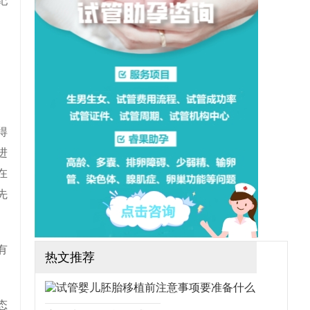
纪
想做三代试管可行吗？需要
哪些手续？（如果还想了解
更多的试管婴儿流程、费
用、成功率，可点击在线咨
询，询问专业顾问，解决相
关问题）
得
进
在
先
有
热文推荐
态