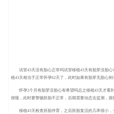
试管43天没有胎心正常吗试管移植43天有胎芽没胎心有希
植43天相当于正常怀孕62天了，此时如果有胎芽无胎心
怀孕2个月有胎芽没胎心有希望吗总之移植43天才看到
很慢，此时要警惕胚胎不正常，后期需要动态去监测，观察
移植43天检查胚胎停育，之后胚胎复活的几率很小，一