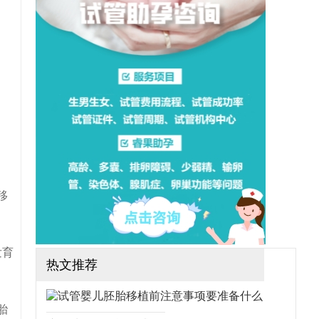
想做三代试管可行吗？需要
哪些手续？（如果还想了解
更多的试管婴儿流程、费
用、成功率，可点击在线咨
询，询问专业顾问，解决相
关问题）
移
发育
热文推荐
胎