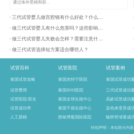
通过体外受精和胚胎
植入的方式帮助不孕
不育夫妇生育。与自
三代试管婴儿做宫腔镜有什么好处？什么时间做最好？
然怀孕相比，三代试
做三代试管婴儿有什么危害吗？这些影响要注意
管婴儿对身体的影响
主要体现在以下几个
做三代试管婴儿失败会怎样？需要注意什么？
方面：
做三代试管选择短方案适合哪些人？
试管百科
试管医院
试管案例
泰国试管攻略
泰国杰特宁医院
泰国试管成功
试管费用
泰国BNH医院
三代试管成功
试管医院/医生
泰国全球生殖中心
高龄试管成功
试管成功率
泰国千禧生殖中心
染色体变异成
人工授精
慈铭博鳌国际医院
输卵管堵塞成
特别声明：本站部分内容来自