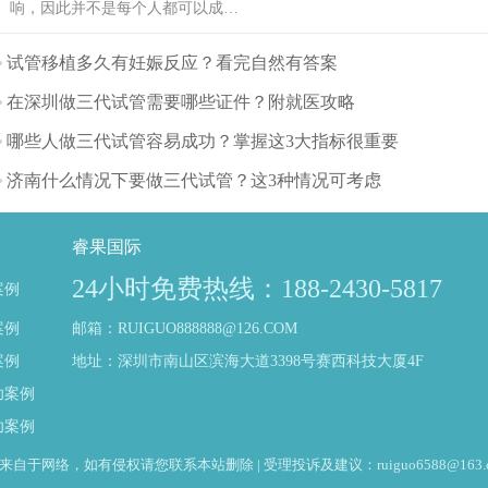
响，因此并不是每个人都可以成
功。可能也是需要几次才能成功，
也有可能有些人做试管婴儿不能成
试管移植多久有妊娠反应？看完自然有答案
功。那么影响试管婴儿成功率的主
在深圳做三代试管需要哪些证件？附就医攻略
要因素有哪些呢？（如果还想了解
更多的试管婴儿流程、费用、成功
哪些人做三代试管容易成功？掌握这3大指标很重要
率，可点击在线咨询，询问专业顾
济南什么情况下要做三代试管？这3种情况可考虑
问，解决相关问题）
睿果国际
24小时免费热线：188-2430-5817
案例
案例
邮箱：RUIGUO888888@126.COM
案例
地址：深圳市南山区滨海大道3398号赛西科技大厦4F
功案例
功案例
于网络，如有侵权请您联系本站删除 | 受理投诉及建议：ruiguo6588@163.c