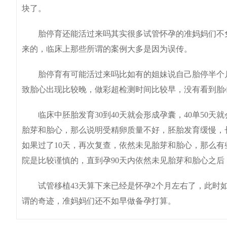
块了。
胎停育还能活过来吗其实很多试管怀孕的准妈妈们不免
来的，临床上那些所谓的案例大多是因为误传。
胎停育有可能活过来吗比如有的姐妹说自己胎停半个月
致胎心出现比较晚，做彩超检测时间比较早，没有看到胎
临床中胚胎发育30到40天就会形成孕囊，40单50天就
胎芽和胎心，那么说明受精卵质量不好，胚胎发育缓慢，
如果过了10天，再次复查，依然未见胎芽和胎心，那么
院是比较谨慎的，直到孕90天内依然未见胎芽和胎心之
试管移植43天算下来已经是怀孕2个月左右了，此时如
谓的奇迹，准妈妈们还不如早做备孕打算。