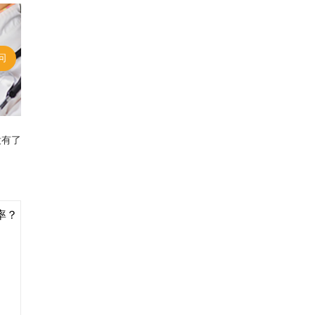
问
没有了