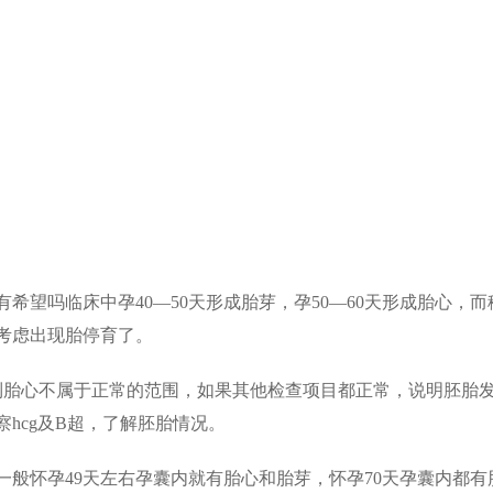
望吗临床中孕40—50天形成胎芽，孕50—60天形成胎心，而
则考虑出现胎停育了。
胎心不属于正常的范围，如果其他检查项目都正常，说明胚胎
hcg及B超，了解胚胎情况。
般怀孕49天左右孕囊内就有胎心和胎芽，怀孕70天孕囊内都有