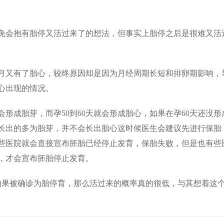
会抱有胎停又活过来了的想法，但事实上胎停之后是很难又活
又有了胎心，较终原因却是因为月经周期长短和排卵期影响，
心出现的情况。
会形成胎芽，而孕50到60天就会形成胎心，如果在孕60天还没形
长出的多为胎芽，并不会长出胎心这时候医生会建议先进行保胎
有些医院就会直接宣布胚胎已经停止发育，保胎失败，但是也有些
后，才会宣布胚胎停止发育。
果被确诊为胎停育，那么活过来的概率真的很低，与其想着这