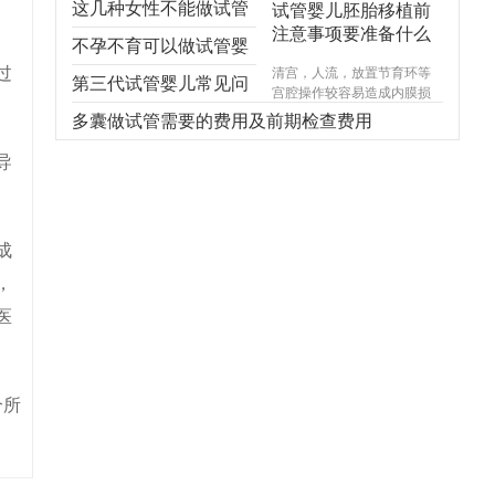
这几种女性不能做试管
试管婴儿胚胎移植前
注意事项要准备什么
婴儿，不能！不能！不
不孕不育可以做试管婴
过
清宫，人流，放置节育环等
能！
儿吗？
第三代试管婴儿常见问
宫腔操作较容易造成内膜损
伤，使基底层受损，造成宫
题，你想知道的都在
多囊做试管需要的费用及前期检查费用
腔内形成粘连，宫腔形态异
常，宫内炎症感染试管婴儿
这！
导
费用，引起内膜生长受限，
尤其千万不能在意外怀孕后
选择不正规的医院进行人
流，不规范的手术操作很可
成
能对内膜造成不可逆损伤，
甚至导致终身不孕。
，
医
个所