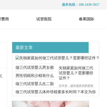
服务热线：188-2430-5817
管费用
试管医院
睿果国际
最新文章
做三代试管婴儿男女都
失独家庭如何做三代
试管婴儿？需要哪些
要准备什么？本文跟你
男性弱精和少精有什么
又
证件？
说明一切
区别？能不能做三代试
做三代试管婴儿生二胎
近年来，越来越多的家庭都
遭受着失去孩子的痛苦，对
管？
要考虑什么问题？本文
做三代试管婴儿体外培植要多长时间？本文为你
于失独家庭的来说，再生育
一个孩子无疑是一种最好的
给你解释清楚
步步分解
安慰方式。那么，失独家庭