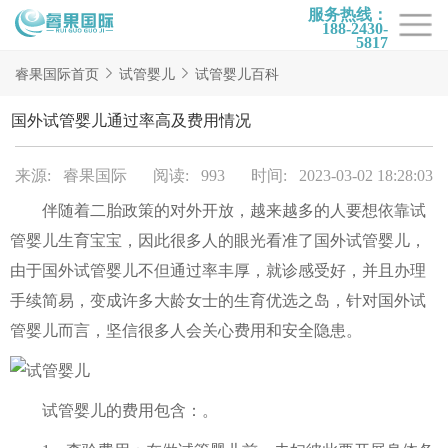
服务热线：
188-2430-
5817
首页
睿果国际首页
试管婴儿
试管婴儿百科
试管项目
国外试管婴儿通过率高及费用情况
试管百科
来源: 睿果国际
阅读: 993
时间: 2023-03-02 18:28:03
试管费用
伴随着二胎政策的对外开放，越来越多的人要想依靠试
试管医院
管婴儿生育宝宝，因此很多人的眼光看准了国外试管婴儿，
睿果国际
由于国外试管婴儿不但通过率丰厚，就诊感受好，并且办理
手续简易，变成许多大龄女士的生育优选之岛，针对国外试
管婴儿而言，坚信很多人会关心费用和安全隐患。
试管婴儿的费用包含：。