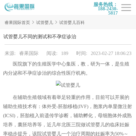
服务热线：
188-2430-
5817
首页
睿果国际首页
试管婴儿
试管婴儿百科
试管项目
试管婴儿不同的测试和不孕症诊治
试管百科
来源: 睿果国际
阅读: 189
时间: 2023-02-27 18:06:23
试管费用
医院旗下的生殖医学中心集医，教，研为一体，是生殖
试管医院
内分泌和不孕症诊治的综合性医疗机构。
睿果国际
在辅助生殖领域有着举足轻重的作用，目前可以开展的
辅助生殖技术有：体外受-胚胎移植(IVF)，胞浆内单显微注射
(ICSI)，胚胎植入前遗传学诊断，辅助孵化，母细胞体外成熟
培养，囊胚培养等，近几年北医三院做试管婴儿的临床妊娠
率稳步提升，该院试管婴儿一个治疗周期的妊娠率为50%～