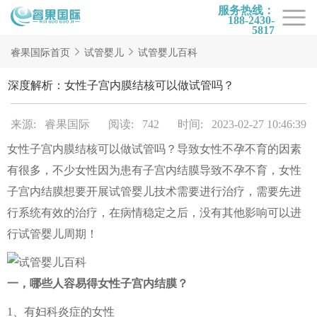
服务热线：
188-2430-
5817
首页
睿果国际首页
试管婴儿
试管婴儿百科
试管项目
深度解析：女性子宫内膜结核可以做试管吗？
试管百科
来源: 睿果国际
阅读: 742
时间: 2023-02-27 10:46:39
试管费用
女性子宫内膜结核可以做试管吗？导致女性不孕不育的因素
试管医院
有很多，不少女性因为患有子宫内结膜导致不孕不育，女性
睿果国际
子宫内结膜想要开展试管婴儿技术需要进行治疗，需要先进
行系统有效的治疗，在病情稳定之后，没有其他影响可以进
行试管婴儿周期！
一，哪些人容易得女性子宫内结膜？
1、有妇科炎症的女性