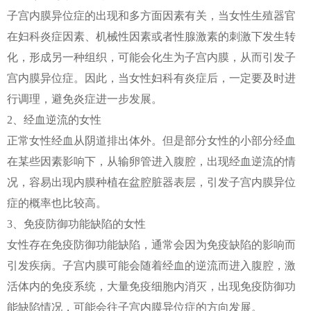
子宫内膜异位症的出现和多方面因素有关，当女性生殖器官
在妇科炎症因素、机械性因素或者性腺激素的刺激下发生转
化，形成另一种组织，可能会化生为子宫内膜，从而引发子
宫内膜异位症。因此，当女性妇科有炎症后，一定要及时进
行调理，避免炎症进一步发展。
2、经血逆流的女性
正常女性经血从阴道排出体外。但是部分女性的小部分经血
在某些因素影响下，从输卵管进入腹腔，出现经血逆流的情
况，容易出现内膜种植在盆腔脏器表层，引发子宫内膜异位
症的概率也比较高。
3、免疫防御功能缺陷的女性
女性存在免疫防御功能缺陷，通常会因为免疫缺陷的影响而
引发疾病。子宫内膜可能会随着经血的逆流而进入腹腔，激
活体内的免疫系统，大量免疫细胞内消灭，出现免疫防御功
能缺陷情况，可能会往子宫内膜异位症的方向发展。