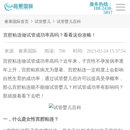
服务热线：
188-2430-
5817
首页
睿果国际首页
试管婴儿
试管婴儿百科
试管项目
宫腔粘连做试管成功率高吗？看看这份攻略！
试管百科
来源: 睿果国际
阅读: 700
时间: 2023-02-24 15:37:54
试管费用
宫腔粘连做试管成功率高吗？近年来，子宫性不孕发病率逐
试管医院
年上升，宫腔粘疾病尤为显著。宫腔粘连一定程度上会影响
睿果国际
自然生育的成功率，通过试管婴儿也许可以提高受孕概率，
那么宫腔粘连能不能做试管婴儿？对试管成功率有影响吗？
那就接着看下去吧！
一，什么是女性宫腔粘连？