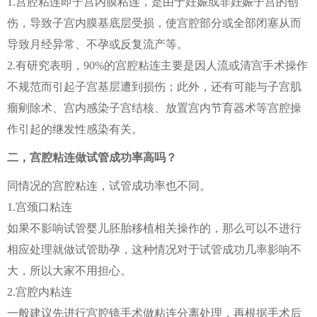
1.宫腔粘连即子宫内膜粘连，是由于妊娠或非妊娠子宫的创
伤，导致子宫内膜基底层受损，使宫腔部分或全部闭塞从而
导致月经异常、不孕或反复流产等。
2.有研究表明，90%的宫腔粘连主要是因人流或清宫手术操作
不规范而引起子宫基层遭到损伤；此外，还有可能与子宫肌
瘤剜除术、宫内感染子宫结核、放置宫内节育器术等宫腔操
作引起的继发性感染有关。
二，宫腔粘连做试管成功率高吗？
同情况的宫腔粘连，试管成功率也不同。
1.宫颈口粘连
如果不影响试管婴儿胚胎移植相关操作的，那么可以不进行
相应处理就做试管助孕，这种情况对于试管成功几率影响不
大，所以大家不用担心。
2.宫腔内粘连
一般建议先进行宫腔镜手术做粘连分离处理，再根据手术后