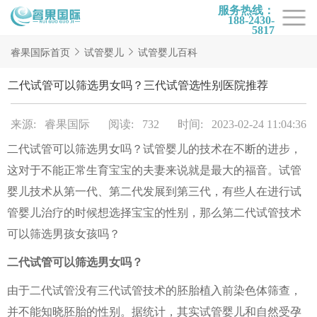
服务热线：
188-2430-
5817
首页
睿果国际首页
试管婴儿
试管婴儿百科
试管项目
二代试管可以筛选男女吗？三代试管选性别医院推荐
试管百科
来源: 睿果国际
阅读: 732
时间: 2023-02-24 11:04:36
试管费用
二代试管可以筛选男女吗？试管婴儿的技术在不断的进步，
试管医院
这对于不能正常生育宝宝的夫妻来说就是最大的福音。试管
睿果国际
婴儿技术从第一代、第二代发展到第三代，有些人在进行试
管婴儿治疗的时候想选择宝宝的性别，那么第二代试管技术
可以筛选男孩女孩吗？
二代试管可以筛选男女吗？
由于二代试管没有三代试管技术的胚胎植入前染色体筛查，
并不能知晓胚胎的性别。据统计，其实试管婴儿和自然受孕