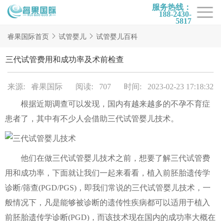
服务热线：
188-2430-
5817
首页
睿果国际首页
试管婴儿
试管婴儿百科
试管项目
三代试管费用和成功率及术前检查
试管百科
来源: 睿果国际
阅读: 707
时间: 2023-02-23 17:18:32
试管费用
根据近期调查可以发现，国内有越来越多的不孕不育症
试管医院
患者了，其中有不少人会借助三代试管婴儿技术。
睿果国际
他们在做三代试管婴儿技术之前，想要了解三代试管费
用和成功率，下面就让我们一起来看看，植入前胚胎遗传学
诊断/筛查(PGD/PGS)，即我们常说的三代试管婴儿技术，一
般情况下，凡是能够被诊断的遗传性疾病都可以适用于植入
前胚胎遗传学诊断(PGD)，而该技术现在国内的成功率大概在