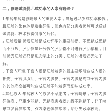
二，影响试管婴儿成功率的因素有哪些？
1.年龄年龄是影响最大的重要因素，当超过45岁成功率极低，
且胚胎的染色体易发生异常，但也有部分患者仍然可以通过
试管婴儿技术获得健康的后代。
2.胚胎质量 优质胚胎是成功怀孕的重要前提。不受精或受精
而不卵裂、胚胎质量评分低的胚胎都不能进行胚胎移植，目
前优秀胚胎还只是形态学上的分类，胚胎的潜质还无法了
解。
3.子宮内环境 子宫内膜是胚胎着床的最主要场所造成内膜的
损伤、子宫肌腺症、子宫内膜炎、子宫内膜息肉或子宫内膜
的其他病变都可能造成胚胎不能着床而影响成功率。
4.其他原因 年龄较大的原发不孕患者，子宫畸形，子宫内膜
异位症，严重少弱精、无精症患者睾丸得不到精子，卵子畸
形或发育异常者、双方染色体异常等，治疗失败率较高。